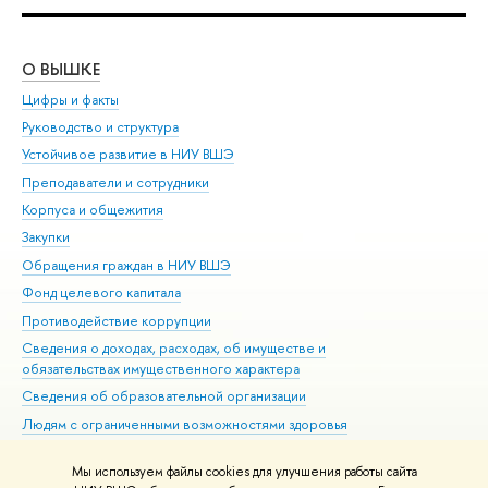
О ВЫШКЕ
ОБ
Цифры и факты
Ли
Руководство и структура
Дов
Устойчивое развитие в НИУ ВШЭ
Ол
Преподаватели и сотрудники
При
Корпуса и общежития
Вы
Закупки
При
Обращения граждан в НИУ ВШЭ
Ас
Фонд целевого капитала
До
Противодействие коррупции
Цен
Сведения о доходах, расходах, об имуществе и
Би
обязательствах имущественного характера
Об
Сведения об образовательной организации
Обр
Людям с ограниченными возможностями здоровья
Единая платежная страница
Мы используем файлы cookies для улучшения работы сайта
Работа в Вышке