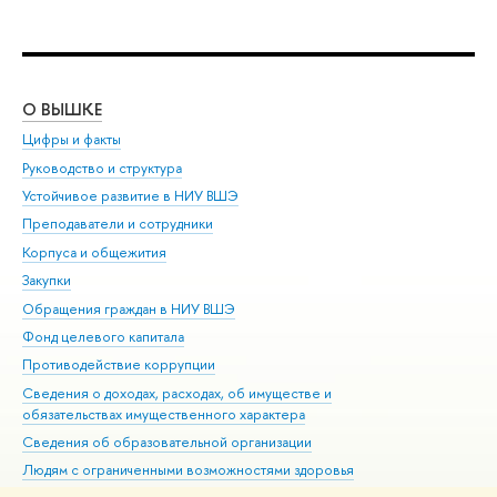
О ВЫШКЕ
ОБ
Цифры и факты
Ли
Руководство и структура
Дов
Устойчивое развитие в НИУ ВШЭ
Ол
Преподаватели и сотрудники
При
Корпуса и общежития
ыш
Закупки
При
Обращения граждан в НИУ ВШЭ
Ас
Фонд целевого капитала
До
Противодействие коррупции
Цен
Сведения о доходах, расходах, об имуществе и
Би
обязательствах имущественного характера
Об
Сведения об образовательной организации
Обр
Людям с ограниченными возможностями здоровья