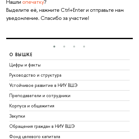
Нашли
опечатку
?
Выделите её, нажмите Ctrl+Enter и отправьте нам
уведомление. Спасибо за участие!
О ВЫШКЕ
Цифры и факты
Л
Руководство и структура
Д
Устойчивое развитие в НИУ ВШЭ
О
Преподаватели и сотрудники
П
Корпуса и общежития
В
Закупки
П
Обращения граждан в НИУ ВШЭ
А
Фонд целевого капитала
Д