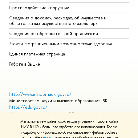
Противодействие коррупции
Ц
Сведения о доходах, расходах, об имуществе и
Б
обязательствах имущественного характера
О
Сведения об образовательной организации
О
Людям с ограниченными возможностями здоровья
Единая платежная страница
Работа в Вышке
http://www.minobrnauki.gov.ru/
Министерство науки и высшего образования РФ
https://edu.gov.ru/
Министерство просвещения РФ
https://elearning.hse.ru/mooc
Мы используем файлы cookies для улучшения работы сайта
Массовые открытые онлайн-курсы
НИУ ВШЭ и большего удобства его использования. Более
подробную информацию об использовании файлов cookies