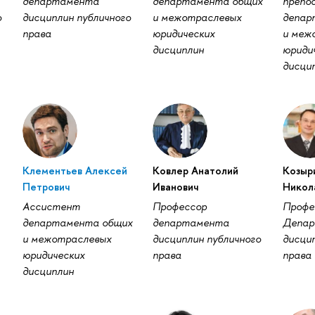
департамента
департамента общих
препо
о
дисциплин публичного
и межотраслевых
депар
права
юридических
и меж
дисциплин
юриди
дисци
Клементьев Алексей
Ковлер Анатолий
Козыр
Петрович
Иванович
Никол
Ассистент
Профессор
Профе
департамента общих
департамента
Депа
и межотраслевых
дисциплин публичного
дисцип
юридических
права
права
дисциплин