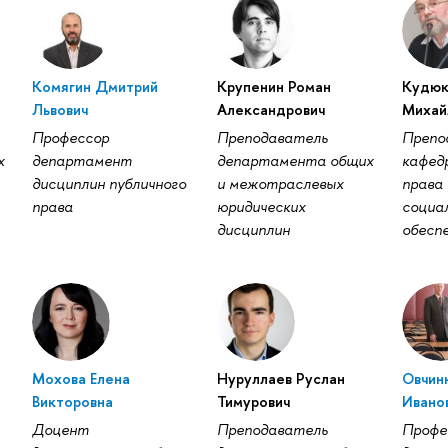
Комягин Дмитрий
Крупенин Роман
Кудюк
Львович
Александрович
Михай
Профессор
Преподаватель
Препо
х
департамент
департамента общих
кафед
дисциплин публичного
и межотраслевых
права 
права
юридических
социа
дисциплин
обесп
Мохова Елена
Нуруллаев Руслан
Овчин
Викторовна
Тимурович
Ивано
Доцент
Преподаватель
Профе