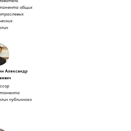
даватель
тамента общих
отраслевых
ческих
плин
ин Александр
аевич
ссор
ртамента
лин публичного