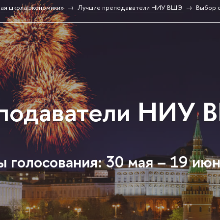
ая школа экономики»
Лучшие преподаватели НИУ ВШЭ
Выбор 
подаватели НИУ 
 голосования: 30 мая – 19 ию