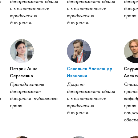
х
департамента общих
департамента общих
депар
и межотраслевых
и межотраслевых
дисцип
юридических
юридических
права
дисциплин
дисциплин
Петрик Анна
Савельев Александр
Саури
Сергеевна
Иванович
Алекс
Преподаватель
Доцент
Стар
департамент
департамента общих
препо
о
дисциплин публичного
и межотраслевых
кафед
права
юридических
права 
дисциплин
социа
обесп