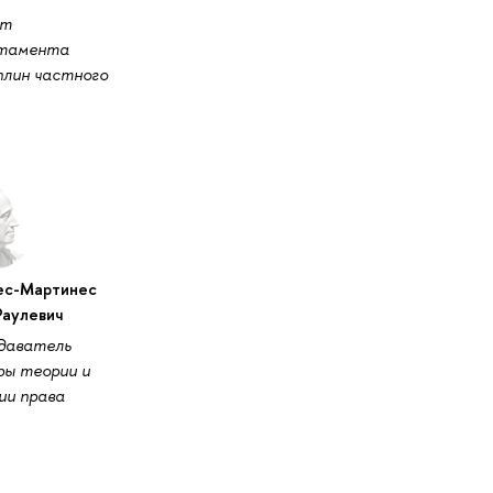
нт
тамента
плин частного
ес-Мартинес
Раулевич
даватель
ры теории и
ии права