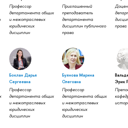
Профессор
Приглашенный
Доце
департамента общих
преподаватель
депар
о
и межотраслевых
департамента
дисци
юридических
дисциплин публичного
права
дисциплин
права
Боклан Дарья
Буянова Марина
Вальд
Сергеевна
Олеговна
Эрик 
Профессор
Профессор
Препо
х
департамента общих
департамента общих
кафед
и межотраслевых
и межотраслевых
истор
юридических
юридических
дисциплин
дисциплин