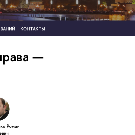
ОВАНИЙ
КОНТАКТЫ
права —
нко Роман
евич