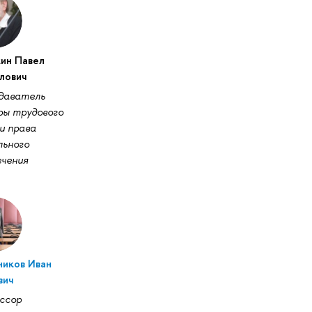
ин Павел
лович
даватель
ры трудового
и права
льного
ечения
ников Иван
вич
ссор