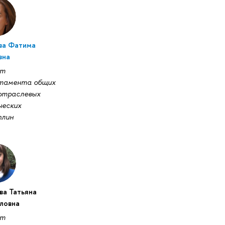
ва Фатима
вна
нт
тамента общих
отраслевых
ческих
плин
ва Татьяна
ловна
нт