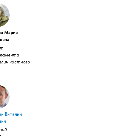
ва Мария
евна
нт
тамента
плин частного
ин Виталий
вич
ший