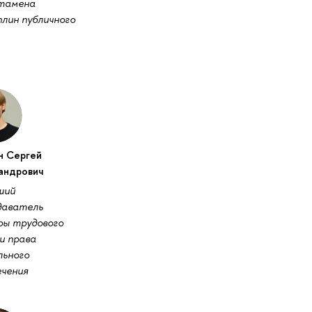
тамена
лин публичного
н Сергей
андрович
ший
даватель
ры трудового
и права
льного
ечения