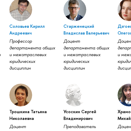
Соловьев Кирилл
Старженецкий
Дзгое
Андреевич
Владислав Валерьевич
Олего
Профессор
Доцент
Доце
департамента общих
департамента общих
депар
о
и межотраслевых
и межотраслевых
и меж
юридических
юридических
юриди
дисциплин
дисциплин
дисци
Трошкина Татьяна
Усоскин Сергей
Храмо
Николаевна
Владимирович
Михай
Доцент
Преподаватель
Доце