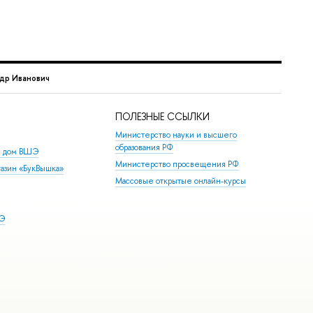
др Иванович
ПОЛЕЗНЫЕ ССЫЛКИ
Министерство науки и высшего
образования РФ
й дом ВШЭ
Министерство просвещения РФ
азин «БукВышка»
Массовые открытые онлайн-курсы
ШЭ