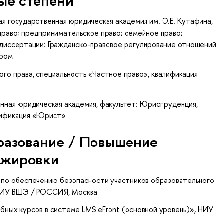
ые степени
я государственная юридическая академия им. О.Е. Кутафина,
право; предпринимательское право; семейное право;
диссертации: Гражданско-правовое регулирование отношений
ером
ого права, специальность «Частное право», квалификация
нная юридическая академия, факультет: Юриспруденция,
лификация «Юрист»
разование / Повышение
ажировки
 по обеспечению безопасности участников образовательного
НИУ ВШЭ / РОССИЯ, Москва
бных курсов в системе LMS eFront (основной уровень)»
, НИУ