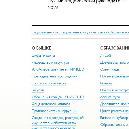
Лучший академический руководитель в
2023
Национальный исследовательский университет «Высшая шко
О ВЫШКЕ
ОБРАЗОВАНИ
Цифры и факты
Лицей
Руководство и структура
Довузовская подго
Устойчивое развитие в НИУ ВШЭ
Олимпиады
Преподаватели и сотрудники
Прием в бакалавр
Корпуса и общежития
Вышка+
Закупки
Прием в магистра
Обращения граждан в НИУ ВШЭ
Аспирантура
Фонд целевого капитала
Дополнительное о
Противодействие коррупции
Центр развития к
Сведения о доходах, расходах, об
Бизнес-инкубато
имуществе и обязательствах
Образовательные 
имущественного характера