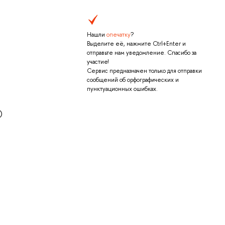
Нашли
опечатку
?
Выделите её, нажмите Ctrl+Enter и
отправьте нам уведомление. Спасибо за
участие!
Сервис предназначен только для отправки
сообщений об орфографических и
пунктуационных ошибках.
)