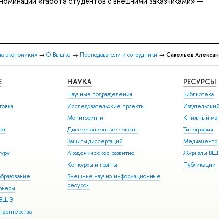
 номинации «Работа студентов с внешними заказчиками» —
ла экономики»
→
О Вышке
→
Преподаватели и сотрудники
→
Савельев Алексан
Е
НАУКА
РЕСУРСЫ
Научные подразделения
Библиотека
товка
Исследовательские проекты
Издательски
Мониторинги
Книжный маг
иат
Диссертационные советы
Типография
Защиты диссертаций
Медиацентр
туру
Академическое развитие
Журналы В
Конкурсы и гранты
Публикации
бразование
Внешние научно-информационные
ресурсы
арьеры
р ВШЭ
партнерства