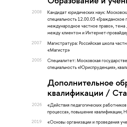
Oбразование и учён
2008
Кандидат юридических наук: Московска
специальность 12.00.03 «Гражданское 
международное частное право», тема 
между клиентом и Интернет-провайд
2007
Магистратура: Российская школа частн
«Магистр»
2005
Специалитет: Московская государстве
специальность «Юриспруденция», ква
Дополнительное об
квалификации / Ст
2026
«Действия педагогических работников
процесса»
, повышение квалификации
, 
2019
«Основы организации и проведения уче