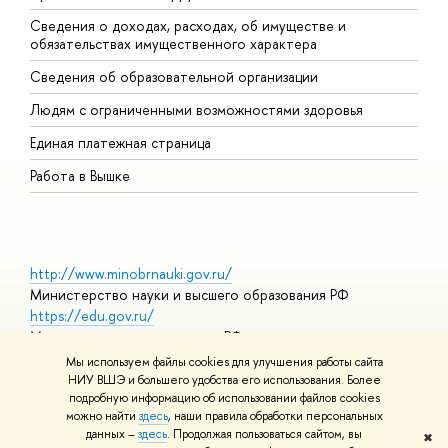
Сведения о доходах, расходах, об имуществе и
Б
обязательствах имущественного характера
О
Сведения об образовательной организации
О
Людям с ограниченными возможностями здоровья
Единая платежная страница
Работа в Вышке
http://www.minobrnauki.gov.ru/
Министерство науки и высшего образования РФ
https://edu.gov.ru/
Министерство просвещения РФ
https://elearning.hse.ru/mooc
Мы используем файлы cookies для улучшения работы сайта
Массовые открытые онлайн-курсы
НИУ ВШЭ и большего удобства его использования. Более
подробную информацию об использовании файлов cookies
можно найти
здесь
, наши правила обработки персональных
данных –
здесь
. Продолжая пользоваться сайтом, вы
✖
© НИУ ВШЭ 1993–2026
Адреса и контакты
Условия