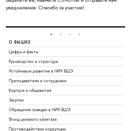
уведомление. Спасибо за участие!
О ВЫШКЕ
Цифры и факты
Л
Руководство и структура
Д
Устойчивое развитие в НИУ ВШЭ
О
Преподаватели и сотрудники
П
Корпуса и общежития
В
Закупки
П
Обращения граждан в НИУ ВШЭ
А
Фонд целевого капитала
Д
Противодействие коррупции
Ц