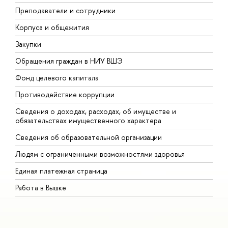
Преподаватели и сотрудники
П
Корпуса и общежития
В
Закупки
П
Обращения граждан в НИУ ВШЭ
А
Фонд целевого капитала
Д
Противодействие коррупции
Ц
Сведения о доходах, расходах, об имуществе и
Б
обязательствах имущественного характера
О
Сведения об образовательной организации
О
Людям с ограниченными возможностями здоровья
Единая платежная страница
Работа в Вышке