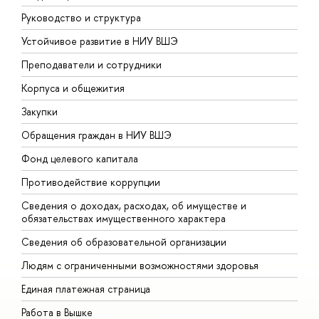
Руководство и структура
Д
Устойчивое развитие в НИУ ВШЭ
О
Преподаватели и сотрудники
П
Корпуса и общежития
В
Закупки
П
Обращения граждан в НИУ ВШЭ
А
Фонд целевого капитала
Д
Противодействие коррупции
Ц
Сведения о доходах, расходах, об имуществе и
Б
обязательствах имущественного характера
О
Сведения об образовательной организации
О
Людям с ограниченными возможностями здоровья
Единая платежная страница
Работа в Вышке