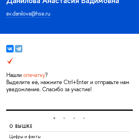
Данилова Анастасия Вадимовна
av.danilova@hse.ru
Нашли
опечатку
?
Выделите её, нажмите Ctrl+Enter и отправьте нам
уведомление. Спасибо за участие!
О ВЫШКЕ
Цифры и факты
Л