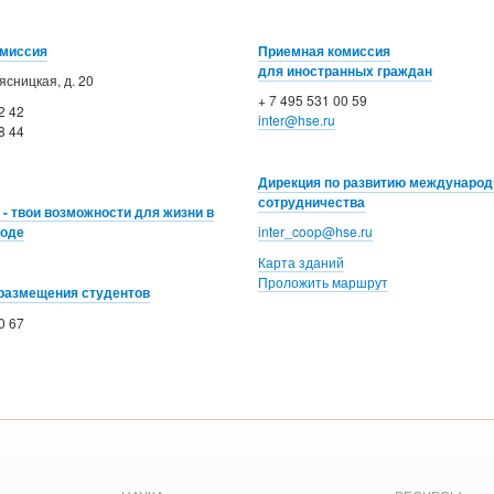
омиссия
Приемная комиссия
для иностранных граждан
ясницкая, д. 20
+ 7 495 531 00 59
2 42
inter@hse.ru
8 44
Дирекция по развитию международ
сотрудничества
- твои возможности для жизни в
роде
inter_coop@hse.ru
Карта зданий
Проложить маршрут
размещения студентов
0 67