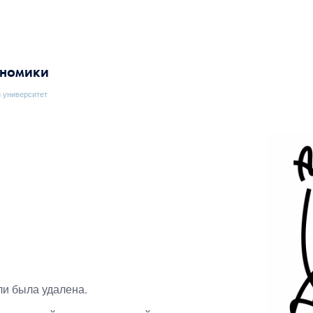
ономики
 университет
ли была удалена.