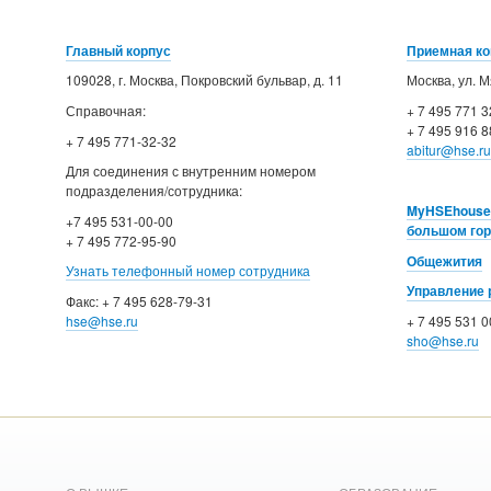
Главный корпус
Приемная к
109028, г. Москва, Покровский бульвар, д. 11
Москва, ул. М
Справочная:
+ 7 495 771 3
+ 7 495 916 8
+ 7 495 771-32-32
abitur@hse.ru
Для соединения с внутренним номером
подразделения/сотрудника:
MyHSEhouse 
+7 495 531-00-00
большом го
+ 7 495 772-95-90
Общежития
Узнать телефонный номер сотрудника
Управление 
Факс: + 7 495 628-79-31
hse@hse.ru
+ 7 495 531 0
sho@hse.ru