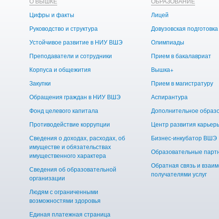
О ВЫШКЕ
ОБРАЗОВАНИЕ
Цифры и факты
Лицей
Руководство и структура
Довузовская подготовка
Устойчивое развитие в НИУ ВШЭ
Олимпиады
Преподаватели и сотрудники
Прием в бакалавриат
Корпуса и общежития
Вышка+
Закупки
Прием в магистратуру
Обращения граждан в НИУ ВШЭ
Аспирантура
Фонд целевого капитала
Дополнительное образ
Противодействие коррупции
Центр развития карьер
Сведения о доходах, расходах, об
Бизнес-инкубатор ВШЭ
имуществе и обязательствах
Образовательные парт
имущественного характера
Обратная связь и взаим
Сведения об образовательной
получателями услуг
организации
Людям с ограниченными
возможностями здоровья
Единая платежная страница