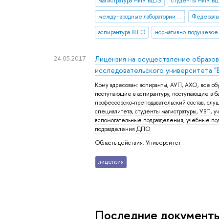
магистратура НИУ ВШЭ
студенты НИУ В
международные лаборатории НИУ ВШЭ
аспирантура ВШЭ
24.05.2017
Лицензия на осуществление образо
исследовательского университета "
Кому адресован:
аспиранты
,
АУП
,
АХО
,
все о
поступающие в аспирантуру
,
поступающие в ба
профессорско-преподавательский состав
,
слу
специалитета
,
студенты магистратуры
,
УВП
,
у
вспомогательные подразделения
,
учебные по
подразделения ДПО
Область действия:
Университет
лицензия
Последние документ