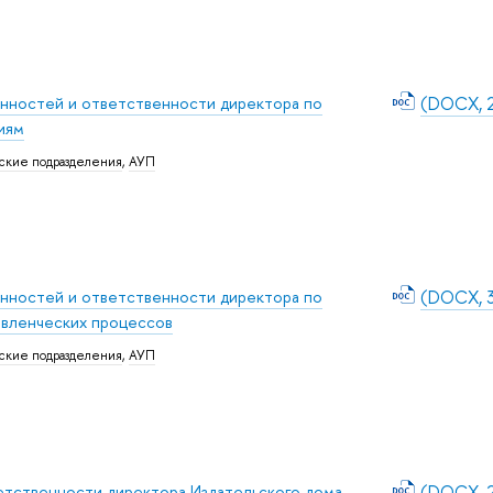
нностей и ответственности директора по
(DOCX, 2
иям
ские подразделения
,
АУП
нностей и ответственности директора по
(DOCX, 3
авленческих процессов
ские подразделения
,
АУП
етственности директора Издательского дома
(DOCX, 2