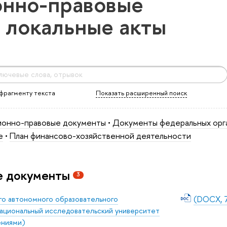
онно-правовые
 локальные акты
фрагменту текста
Показать расширенный поиск
ционно-правовые документы
•
Документы федеральных орг
е
•
План финансово-хозяйственной деятельности
е документы
3
го автономного образовательного
(DOCX, 7
ациональный исследовательский университет
ениями)