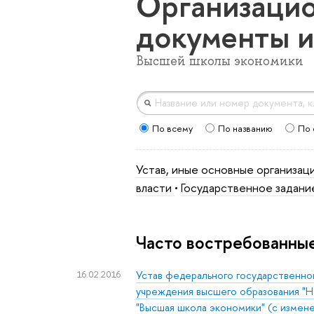
Организаци
документы и
Высшей школы экономики
По всему
По названию
По 
Устав, иные основные организа
власти
•
Государственное задани
Часто востребованны
16.02.2016
Устав федерального государственно
учреждения высшего образования "Н
"Высшая школа экономики" (с измен