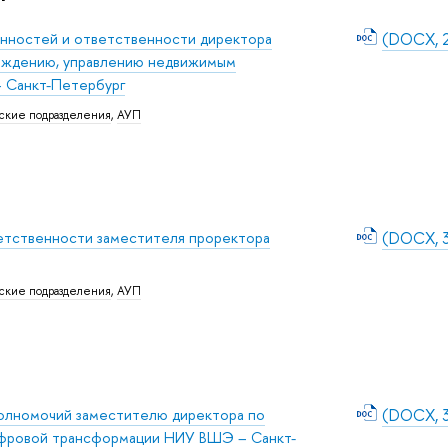
анностей и ответственности директора
(DOCX, 2
ождению, управлению недвижимым
 Санкт-Петербург
ские подразделения
,
АУП
етственности заместителя проректора
(DOCX, 3
ские подразделения
,
АУП
олномочий заместителю директора по
(DOCX, 3
ифровой трансформации НИУ ВШЭ – Санкт-