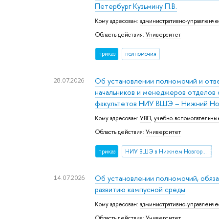
Петербург Кузьмину П.В.
Кому адресован:
административно-управленче
Область действия:
Университет
приказ
полномочия
28.07.2026
Об установлении полномочий и отве
начальников и менеджеров отделов
факультетов НИУ ВШЭ – Нижний Но
Кому адресован:
УВП
,
учебно-вспомогательны
Область действия:
Университет
приказ
НИУ ВШЭ в Нижнем Новгороде
14.07.2026
Об установлении полномочий, обяза
развитию кампусной среды
Кому адресован:
административно-управленче
Область действия:
Университет