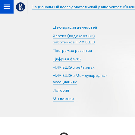
Национальный исследовательский университет «Высш
Декларация ценностей
Хартия (кодекс этики)
работников НИУ ВШЭ
Программа развития
Цифры и факты
НИУ ВШЭ в рейтингах
НИУ ВШЭ в Международных
ассоциациях
История
Мы помним