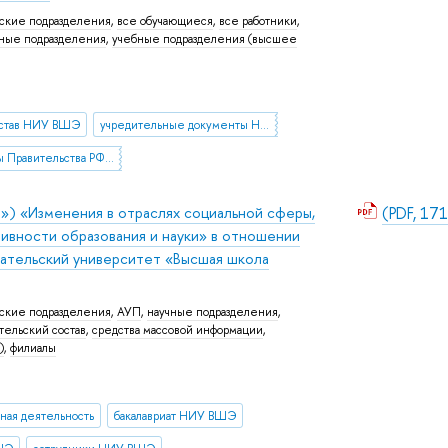
ские подразделения
,
все обучающиеся
,
все работники
,
ьные подразделения
,
учебные подразделения (высшее
став НИУ ВШЭ
учредительные документы НИУ ВШЭ
документы Правительства РФ о НИУ ВШЭ
») «Изменения в отраслях социальной сферы,
(PDF, 171
вности образования и науки» в отношении
тельский университет «Высшая школа
ские подразделения
,
АУП
,
научные подразделения
,
тельский состав
,
средства массовой информации
,
)
,
филиалы
чная деятельность
бакалавриат НИУ ВШЭ