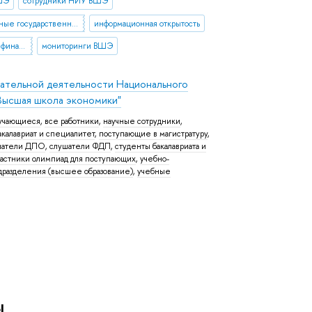
ШЭ
сотрудники НИУ ВШЭ
Федеральные государственные образовательные стандарты
информационная открытость
нормативно-подушевое финансирование
мониторинги ВШЭ
вательной деятельности Национального
Высшая школа экономики"
бучающиеся
,
все работники
,
научные сотрудники
,
калавриат и специалитет
,
поступающие в магистратуру
,
шатели ДПО
,
слушатели ФДП
,
студенты бакалавриата и
частники олимпиад для поступающих
,
учебно-
дразделения (высшее образование)
,
учебные
ы