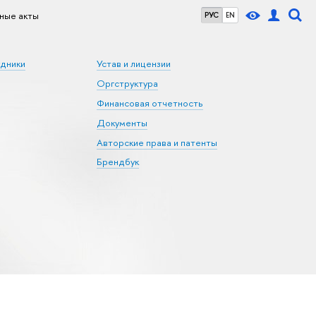
ные акты
РУС
EN
удники
Устав и лицензии
Оргструктура
Финансовая отчетность
Документы
Авторские права и патенты
Брендбук