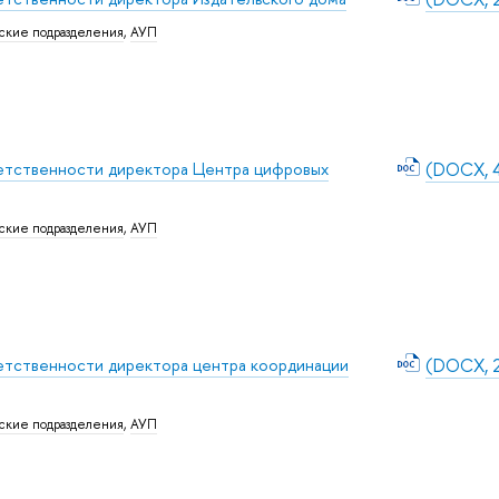
ские подразделения
,
АУП
етственности директора Центра цифровых
(DOCX, 4
ские подразделения
,
АУП
етственности директора центра координации
(DOCX, 
ские подразделения
,
АУП