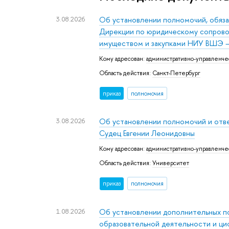
3.08.2026
Об установлении полномочий, обяз
Дирекции по юридическому сопров
имуществом и закупками НИУ ВШЭ –
Кому адресован:
административно-управленче
Область действия:
Санкт-Петербург
приказ
полномочия
3.08.2026
Об установлении полномочий и отв
Судец Евгении Леонидовны
Кому адресован:
административно-управленче
Область действия:
Университет
приказ
полномочия
1.08.2026
Об установлении дополнительных п
образовательной деятельности и ц