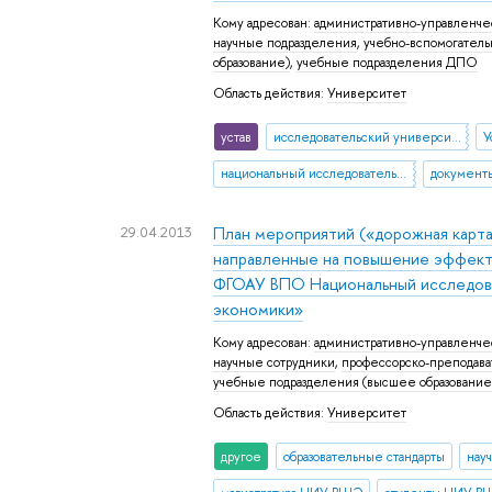
Кому адресован:
административно-управленче
научные подразделения
,
учебно-вспомогател
образование)
,
учебные подразделения ДПО
Область действия:
Университет
устав
исследовательский университет
У
национальный исследовательский университет
29.04.2013
План мероприятий («дорожная карта
направленные на повышение эффекти
ФГОАУ ВПО Национальный исследова
экономики»
Кому адресован:
административно-управленче
научные сотрудники
,
профессорско-преподава
учебные подразделения (высшее образование
Область действия:
Университет
другое
образовательные стандарты
нау