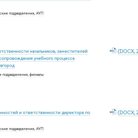
ские подразделения
,
АУП
тственности начальников, заместителей
(DOCX, 
 сопровождения учебного процесса
вгород
е подразделения
,
филиалы
нностей и ответственности директора по
(DOCX, 2
ские подразделения
,
АУП