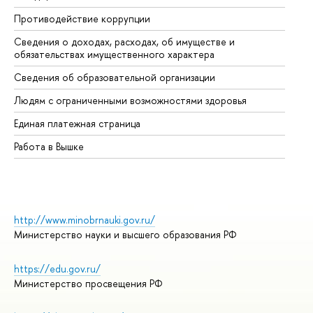
Противодействие коррупции
Це
Сведения о доходах, расходах, об имуществе и
Би
обязательствах имущественного характера
Об
Сведения об образовательной организации
Об
Людям с ограниченными возможностями здоровья
Единая платежная страница
Работа в Вышке
http://www.minobrnauki.gov.ru/
Министерство науки и высшего образования РФ
https://edu.gov.ru/
Министерство просвещения РФ