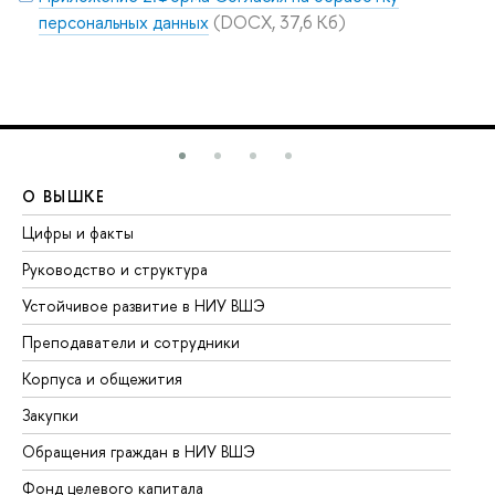
персональных данных
(DOCX, 37,6 Кб)
О ВЫШКЕ
О
Цифры и факты
Ли
Руководство и структура
До
Устойчивое развитие в НИУ ВШЭ
Ол
Преподаватели и сотрудники
Пр
Корпуса и общежития
Вы
Закупки
Пр
Обращения граждан в НИУ ВШЭ
Ас
Фонд целевого капитала
До