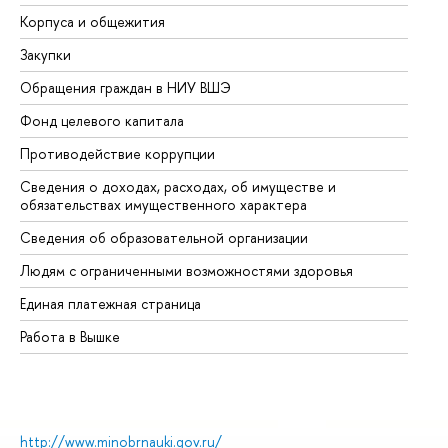
Корпуса и общежития
Вы
Закупки
Пр
Обращения граждан в НИУ ВШЭ
Ас
Фонд целевого капитала
До
Противодействие коррупции
Це
Сведения о доходах, расходах, об имуществе и
Би
обязательствах имущественного характера
Об
Сведения об образовательной организации
Об
Людям с ограниченными возможностями здоровья
Единая платежная страница
Работа в Вышке
http://www.minobrnauki.gov.ru/