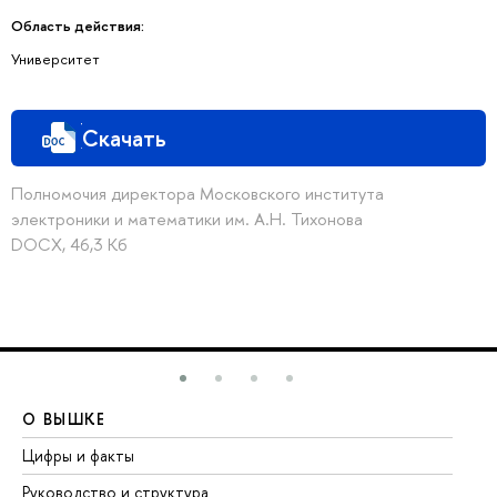
Область действия:
Университет
Скачать
Полномочия директора Московского института
электроники и математики им. А.Н. Тихонова
DOCX, 46,3 Кб
О ВЫШКЕ
О
Цифры и факты
Ли
Руководство и структура
До