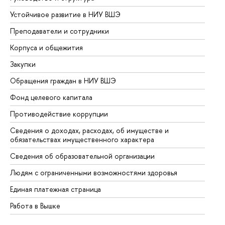
Устойчивое развитие в НИУ ВШЭ
Ол
Преподаватели и сотрудники
Пр
Корпуса и общежития
Вы
Закупки
Пр
Обращения граждан в НИУ ВШЭ
Ас
Фонд целевого капитала
До
Противодействие коррупции
Це
Сведения о доходах, расходах, об имуществе и
Би
обязательствах имущественного характера
Об
Сведения об образовательной организации
Об
Людям с ограниченными возможностями здоровья
Единая платежная страница
Работа в Вышке