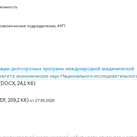
ельность
равленческие подразделения, АУП
изации долгосрочных программ международной академической
льтета экономических наук Национального исследовательског
(DOCX, 24,1 Кб)
DF, 209,2 Кб)
от 27.05.2025
 международной академической мобильности студентов и аспи