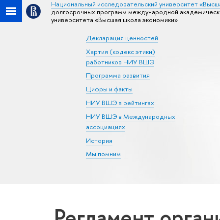
Национальный исследовательский университет «Высш
долгосрочных программ международной академической
университета «Высшая школа экономики»
Декларация ценностей
Хартия (кодекс этики)
работников НИУ ВШЭ
Программа развития
Цифры и факты
НИУ ВШЭ в рейтингах
НИУ ВШЭ в Международных
ассоциациях
История
Мы помним
Регламент орган