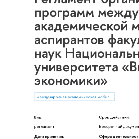
программ между
академической м
аспирантов факу
наук Национальн
университета «
экономики»
международная академическая мобильность
Вид:
Срок действия:
регламент
Бессрочный докумен
Дата принятия:
Сфера деятельност