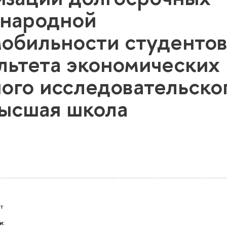
народной
обильности студентов
льтета экономических
ого исследовательско
Высшая школа
т
и: