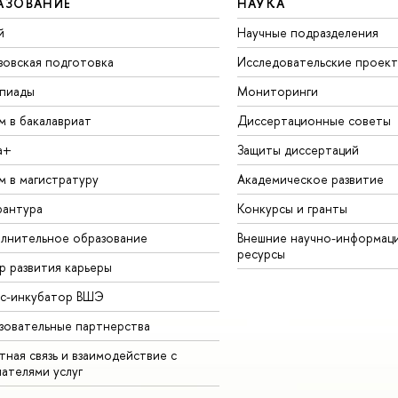
АЗОВАНИЕ
НАУКА
й
Научные подразделения
зовская подготовка
Исследовательские проек
пиады
Мониторинги
м в бакалавриат
Диссертационные советы
а+
Защиты диссертаций
м в магистратуру
Академическое развитие
рантура
Конкурсы и гранты
лнительное образование
Внешние научно-информац
ресурсы
р развития карьеры
ес-инкубатор ВШЭ
зовательные партнерства
ная связь и взаимодействие с
чателями услуг