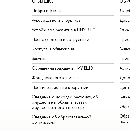
О ВЫШКЕ
ОБР
Цифры и факты
Лице
Руководство и структура
Дову
Устойчивое развитие в НИУ ВШЭ
Олим
Преподаватели и сотрудники
Прие
Корпуса и общежития
Вышк
Закупки
Прие
Обращения граждан в НИУ ВШЭ
Аспи
Фонд целевого капитала
Допо
Противодействие коррупции
Цент
Сведения о доходах, расходах, об
Бизн
имуществе и обязательствах
Обра
имущественного характера
Обрат
Сведения об образовательной
полу
организации