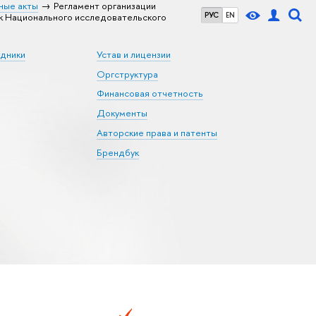
ные акты
Регламент организации
РУС
EN
к Национального исследовательского
удники
Устав и лицензии
Оргструктура
Финансовая отчетность
Документы
Авторские права и патенты
Брендбук