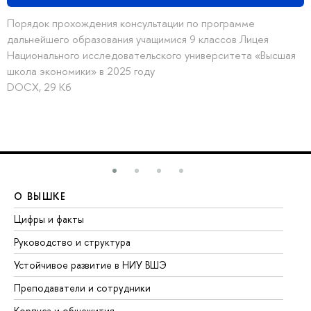
Порядок прохождения консультации по программе
дальнейшего образования учащимися 9 классов Лицея
Национального исследовательского университета «Высшая
школа экономики» в 2025 году
DOCX, 29 Кб
О ВЫШКЕ
О
Цифры и факты
Ли
Руководство и структура
До
Устойчивое развитие в НИУ ВШЭ
Ол
Преподаватели и сотрудники
Пр
Корпуса и общежития
Вы