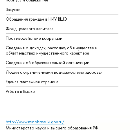
Закупки
Пр
Обращения граждан в НИУ ВШЭ
Ас
Фонд целевого капитала
До
Противодействие коррупции
Це
Сведения о доходах, расходах, об имуществе и
Би
обязательствах имущественного характера
Об
Сведения об образовательной организации
Об
Людям с ограниченными возможностями здоровья
Единая платежная страница
Работа в Вышке
http://www.minobrnauki.gov.ru/
Министерство науки и высшего образования РФ