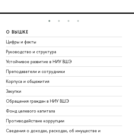
О ВЫШКЕ
О
Цифры и факты
Ли
Руководство и структура
До
Устойчивое развитие в НИУ ВШЭ
Ол
Преподаватели и сотрудники
Пр
Корпуса и общежития
Вы
Закупки
Пр
Обращения граждан в НИУ ВШЭ
Ас
Фонд целевого капитала
До
Противодействие коррупции
Це
Сведения о доходах, расходах, об имуществе и
Би