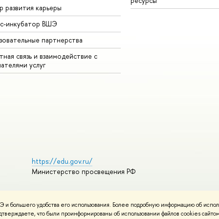
ресурсы
р развития карьеры
ес-инкубатор ВШЭ
зовательные партнерства
ная связь и взаимодействие с
чателями услуг
https://edu.gov.ru/
Министерство просвещения РФ
 и большего удобства его использования. Более подробную информацию об испол
пользования материалов
Политика конфиденциальности
подтверждаете, что были проинформированы об использовании файлов cookies сай