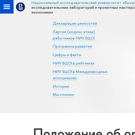
Национальный исследовательский университет «Высш
исследовательских лабораторий и проектных мастерс
экономики»
Декларация ценностей
Хартия (кодекс этики)
работников НИУ ВШЭ
Программа развития
Цифры и факты
НИУ ВШЭ в рейтингах
НИУ ВШЭ в Международных
ассоциациях
История
Мы помним
Положение об о