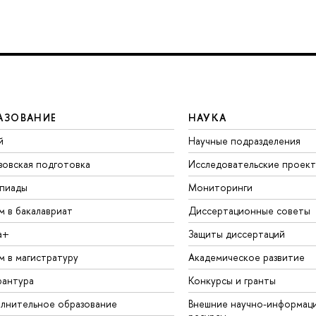
АЗОВАНИЕ
НАУКА
й
Научные подразделения
зовская подготовка
Исследовательские проек
пиады
Мониторинги
м в бакалавриат
Диссертационные советы
а+
Защиты диссертаций
м в магистратуру
Академическое развитие
рантура
Конкурсы и гранты
лнительное образование
Внешние научно-информац