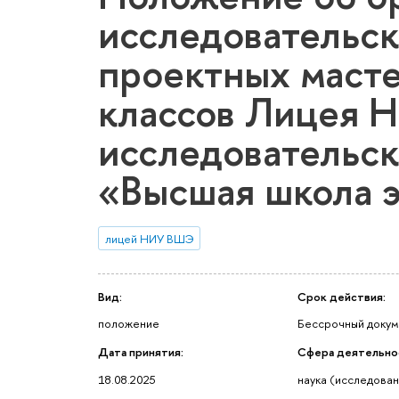
исследовательск
проектных маст
классов Лицея 
исследовательск
«Высшая школа 
лицей НИУ ВШЭ
Вид:
Срок действия:
положение
Бессрочный доку
Дата принятия:
Сфера деятельно
18.08.2025
наука (исследован