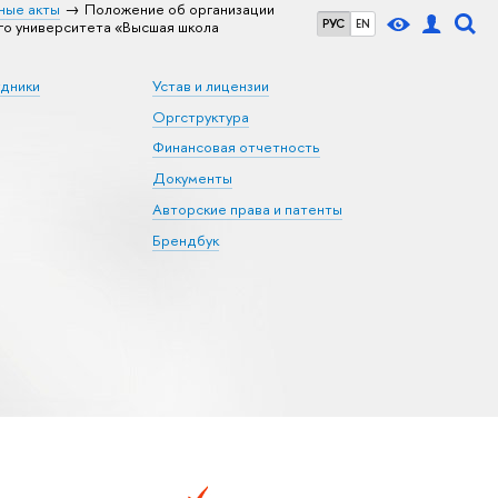
ные акты
Положение об организации
РУС
EN
го университета «Высшая школа
удники
Устав и лицензии
Оргструктура
Финансовая отчетность
Документы
Авторские права и патенты
Брендбук