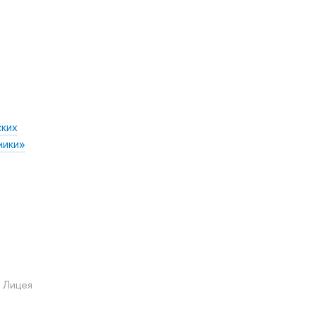
ских
мики»
 Лицея