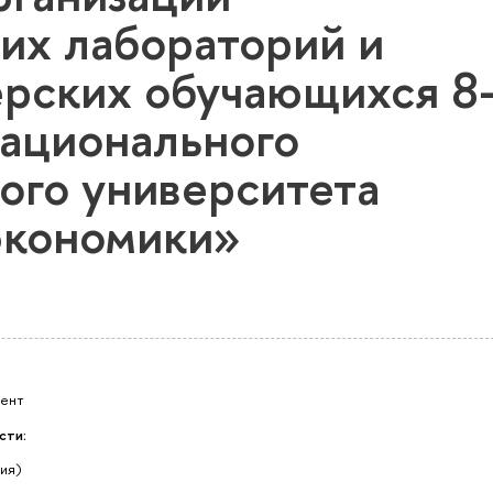
их лабораторий и
ерских обучающихся 8
Национального
ого университета
экономики»
мент
сти:
ия)