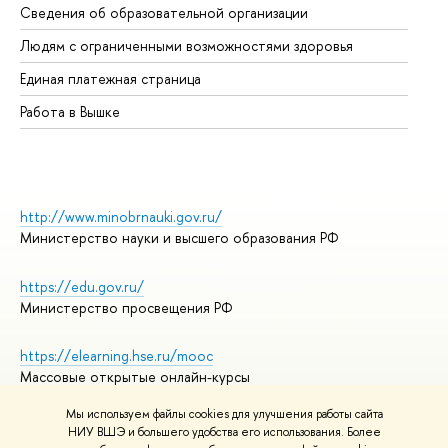
Сведения об образовательной организации
Об
Людям с ограниченными возможностями здоровья
Единая платежная страница
Работа в Вышке
http://www.minobrnauki.gov.ru/
Министерство науки и высшего образования РФ
https://edu.gov.ru/
Министерство просвещения РФ
https://elearning.hse.ru/mooc
Массовые открытые онлайн-курсы
Мы используем файлы cookies для улучшения работы сайта
НИУ ВШЭ и большего удобства его использования. Более