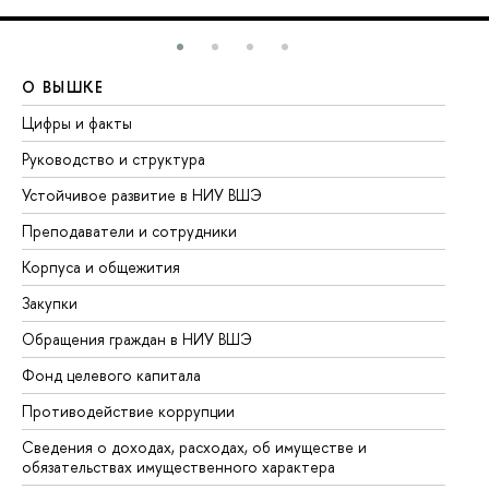
О ВЫШКЕ
О
Цифры и факты
Ли
Руководство и структура
До
Устойчивое развитие в НИУ ВШЭ
Ол
Преподаватели и сотрудники
Пр
Корпуса и общежития
Вы
Закупки
Пр
Обращения граждан в НИУ ВШЭ
Ас
Фонд целевого капитала
До
Противодействие коррупции
Це
Сведения о доходах, расходах, об имуществе и
Би
обязательствах имущественного характера
Об