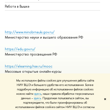
Работа в Вышке
http://www.minobrnauki.gov.ru/
Министерство науки и высшего образования РФ
https://edu.gov.ru/
Министерство просвещения РФ
https://elearning.hse.ru/mooc
Массовые открытые онлайн-курсы
Мы используем файлы cookies для улучшения работы сайта
НИУ ВШЭ и большего удобства его использования. Более
подробную информацию об использовании файлов cookies
© НИУ ВШЭ 1993–2026
Адреса и контакты
можно найти
здесь
, наши правила обработки персональных
Условия использования материалов
данных –
здесь
. Продолжая пользоваться сайтом, вы
✖
подтверждаете, что были проинформированы об
Политика конфиденциальности
использовании файлов cookies сайтом НИУ ВШЭ и согласны
Правила применения рекомендательных технологий в НИУ ВШЭ