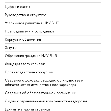
Цифры и факты
Ли
Руководство и структура
До
Устойчивое развитие в НИУ ВШЭ
Ол
Преподаватели и сотрудники
Пр
Корпуса и общежития
Вы
Закупки
Пр
Обращения граждан в НИУ ВШЭ
Ас
Фонд целевого капитала
До
Противодействие коррупции
Це
Сведения о доходах, расходах, об имуществе и
Би
обязательствах имущественного характера
Об
Сведения об образовательной организации
Об
Людям с ограниченными возможностями здоровья
Единая платежная страница