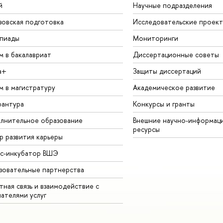
й
Научные подразделения
зовская подготовка
Исследовательские проек
пиады
Мониторинги
м в бакалавриат
Диссертационные советы
а+
Защиты диссертаций
м в магистратуру
Академическое развитие
рантура
Конкурсы и гранты
лнительное образование
Внешние научно-информац
ресурсы
р развития карьеры
ес-инкубатор ВШЭ
зовательные партнерства
ная связь и взаимодействие с
чателями услуг