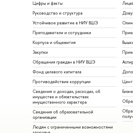
Цифры и факты
Лице
Руководство и структура
Дову
Устойчивое развитие в НИУ ВШЭ
Олим
Преподаватели и сотрудники
Прие
Корпуса и общежития
Вышк
Закупки
Прие
Обращения граждан в НИУ ВШЭ
Аспи
Фонд целевого капитала
Допо
Противодействие коррупции
Цент
Сведения о доходах, расходах, об
Бизн
имуществе и обязательствах
Обра
имущественного характера
Обрат
Сведения об образовательной
полу
организации
Людям с ограниченными возможностями
здоровья