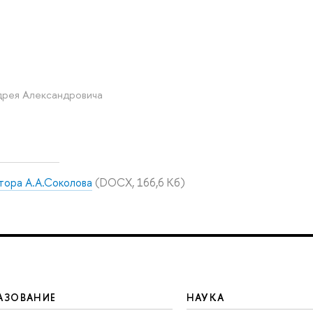
дрея Александровича
тора А.А.Соколова
(DOCX, 166,6 Кб)
АЗОВАНИЕ
НАУКА