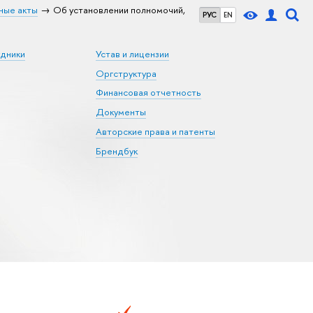
ные акты
Об установлении полномочий,
РУС
EN
удники
Устав и лицензии
Оргструктура
Финансовая отчетность
Документы
Авторские права и патенты
Брендбук