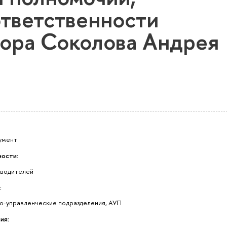
ответственности
тора Соколова Андрея
умент
ости:
оводителей
:
о-управленческие подразделения, АУП
ия: