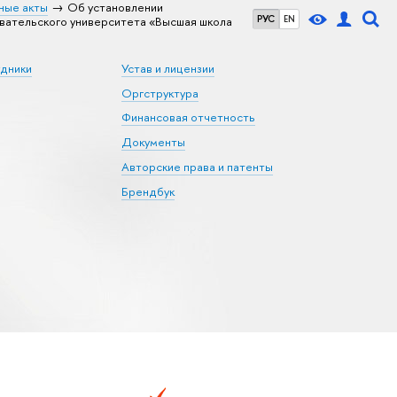
ные акты
Об установлении
РУС
EN
вательского университета «Высшая школа
удники
Устав и лицензии
Оргструктура
Финансовая отчетность
Документы
Авторские права и патенты
Брендбук