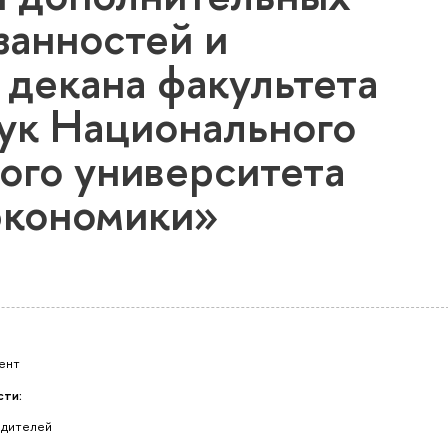
занностей и
 декана факультета
ук Национального
ого университета
экономики»
ент
сти:
одителей