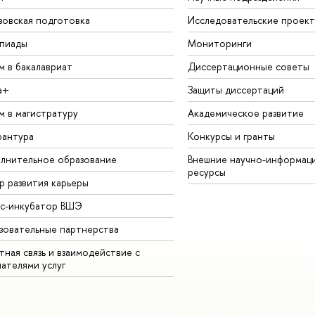
зовская подготовка
Исследовательские проек
пиады
Мониторинги
м в бакалавриат
Диссертационные советы
а+
Защиты диссертаций
м в магистратуру
Академическое развитие
рантура
Конкурсы и гранты
лнительное образование
Внешние научно-информац
ресурсы
р развития карьеры
ес-инкубатор ВШЭ
зовательные партнерства
ная связь и взаимодействие с
чателями услуг