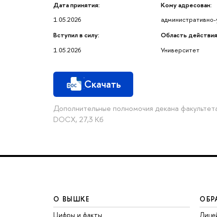
Дата принятия:
Кому адресован:
1.05.2026
административно-
Вступил в силу:
Область действия
1.05.2026
Университет
Скачать
Дополнительные полномочия декана факультета
DOCX, 27,3 Кб
О ВЫШКЕ
ОБР
Цифры и факты
Лице