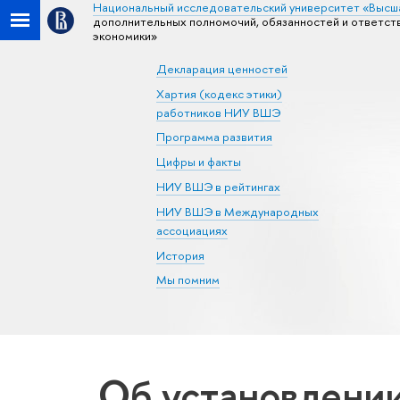
Национальный исследовательский университет «Высш
дополнительных полномочий, обязанностей и ответст
экономики»
Декларация ценностей
Хартия (кодекс этики)
работников НИУ ВШЭ
Программа развития
Цифры и факты
НИУ ВШЭ в рейтингах
НИУ ВШЭ в Международных
ассоциациях
История
Мы помним
Об установлени