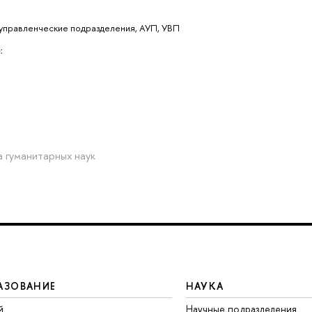
управленческие подразделения, АУП, УВП
:
 гуманитарных наук
АЗОВАНИЕ
НАУКА
й
Научные подразделения