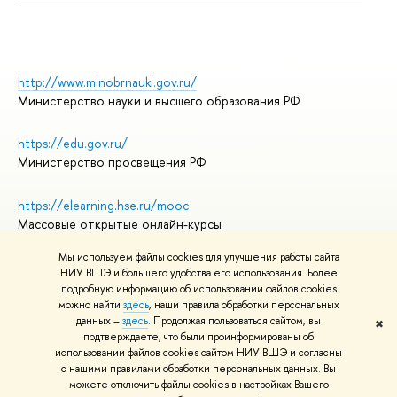
http://www.minobrnauki.gov.ru/
Министерство науки и высшего образования РФ
https://edu.gov.ru/
Министерство просвещения РФ
https://elearning.hse.ru/mooc
Массовые открытые онлайн-курсы
Мы используем файлы cookies для улучшения работы сайта
НИУ ВШЭ и большего удобства его использования. Более
подробную информацию об использовании файлов cookies
© НИУ ВШЭ 1993–2026
Адреса и контакты
можно найти
здесь
, наши правила обработки персональных
Условия использования материалов
данных –
здесь
. Продолжая пользоваться сайтом, вы
✖
подтверждаете, что были проинформированы об
Политика конфиденциальности
использовании файлов cookies сайтом НИУ ВШЭ и согласны
Правила применения рекомендательных технологий в НИУ ВШЭ
с нашими правилами обработки персональных данных. Вы
Карта сайта
можете отключить файлы cookies в настройках Вашего