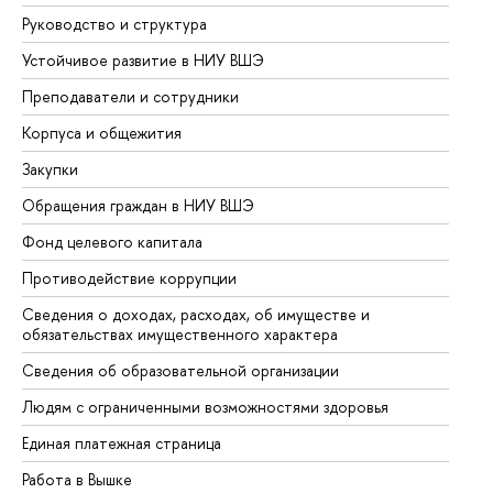
Руководство и структура
До
Устойчивое развитие в НИУ ВШЭ
Ол
Преподаватели и сотрудники
Пр
Корпуса и общежития
Вы
Закупки
Пр
Обращения граждан в НИУ ВШЭ
Ас
Фонд целевого капитала
До
Противодействие коррупции
Це
Сведения о доходах, расходах, об имуществе и
Би
обязательствах имущественного характера
Об
Сведения об образовательной организации
Об
Людям с ограниченными возможностями здоровья
Единая платежная страница
Работа в Вышке