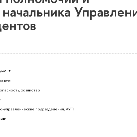
 начальника Управлен
дентов
умент
ности:
опасность, хозяйство
:
о-управленческие подразделения, АУП
ия: