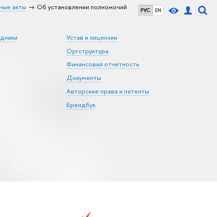
ные акты
Об установлении полномочий
РУС
EN
удники
Устав и лицензии
Оргструктура
Финансовая отчетность
Документы
Авторские права и патенты
Брендбук