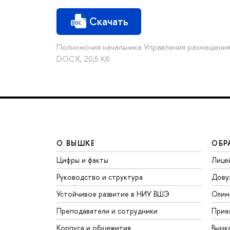
Скачать
Полномочия начальника Управления размещени
DOCX, 20,5 Кб
О ВЫШКЕ
ОБР
Цифры и факты
Лице
Руководство и структура
Дову
Устойчивое развитие в НИУ ВШЭ
Олим
Преподаватели и сотрудники
Прие
Корпуса и общежития
Вышк