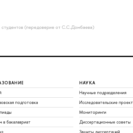
я студентов (передоверие от С.С.Домбаева)
АЗОВАНИЕ
НАУКА
й
Научные подразделения
зовская подготовка
Исследовательские проек
пиады
Мониторинги
м в бакалавриат
Диссертационные советы
а+
Защиты диссертаций