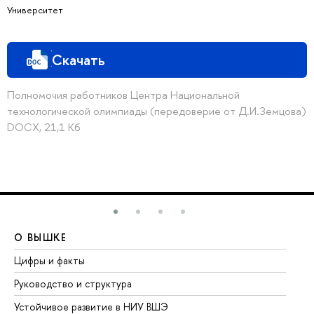
Университет
Скачать
Полномочия работников Центра Национальной
технологической олимпиады (передоверие от Д.И.Земцова)
DOCX, 21,1 Кб
О ВЫШКЕ
О
Цифры и факты
Ли
Руководство и структура
До
Устойчивое развитие в НИУ ВШЭ
Ол