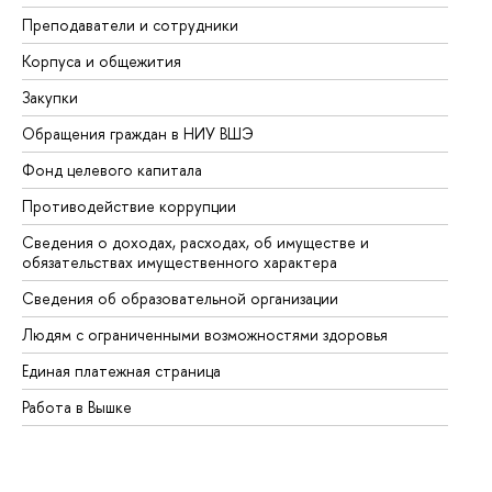
Преподаватели и сотрудники
Пр
Корпуса и общежития
Вы
Закупки
Пр
Обращения граждан в НИУ ВШЭ
Ас
Фонд целевого капитала
До
Противодействие коррупции
Це
Сведения о доходах, расходах, об имуществе и
Би
обязательствах имущественного характера
Об
Сведения об образовательной организации
Об
Людям с ограниченными возможностями здоровья
Единая платежная страница
Работа в Вышке