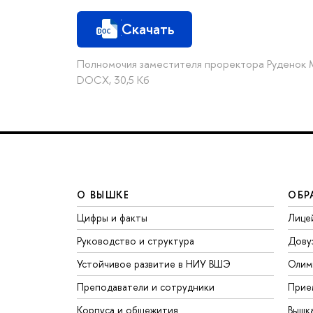
Скачать
Полномочия заместителя проректора Руденок 
DOCX, 30,5 Кб
О ВЫШКЕ
ОБР
Цифры и факты
Лице
Руководство и структура
Дову
Устойчивое развитие в НИУ ВШЭ
Олим
Преподаватели и сотрудники
Прие
Корпуса и общежития
Вышк