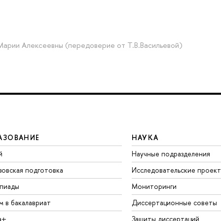
Марии Алексеевны (передоверие от Т.В.Васильевой)
АЗОВАНИЕ
НАУКА
й
Научные подразделения
зовская подготовка
Исследовательские проек
пиады
Мониторинги
м в бакалавриат
Диссертационные советы
а+
Защиты диссертаций