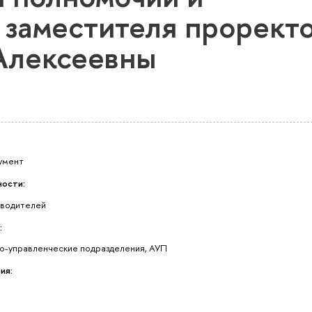
 заместителя прорект
Алексеевны
умент
ости:
оводителей
:
о-управленческие подразделения, АУП
ия: