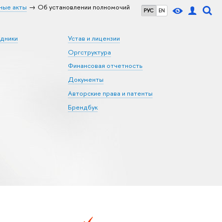
ные акты
Об установлении полномочий
РУС
EN
удники
Устав и лицензии
Оргструктура
Финансовая отчетность
Документы
Авторские права и патенты
Брендбук