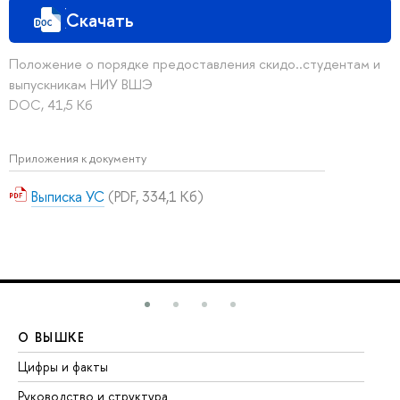
Скачать
Положение о порядке предоставления скидо..студентам и
выпускникам НИУ ВШЭ
DOC, 41,5 Кб
Приложения к документу
Выписка УС
(PDF, 334,1 Кб)
О ВЫШКЕ
О
Цифры и факты
Ли
Руководство и структура
До