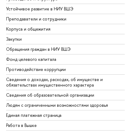
Устойчивое развитие в НИУ ВШЭ
Ол
Преподаватели и сотрудники
Пр
Корпуса и общежития
Вы
Закупки
Пр
Обращения граждан в НИУ ВШЭ
Ас
Фонд целевого капитала
До
Противодействие коррупции
Це
Сведения о доходах, расходах, об имуществе и
Би
обязательствах имущественного характера
Об
Сведения об образовательной организации
Об
Людям с ограниченными возможностями здоровья
Единая платежная страница
Работа в Вышке