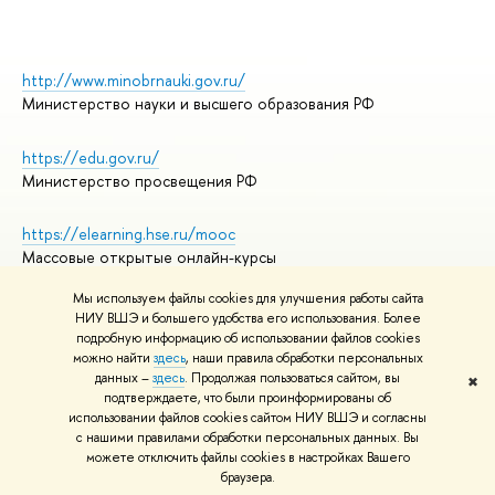
http://www.minobrnauki.gov.ru/
Министерство науки и высшего образования РФ
https://edu.gov.ru/
Министерство просвещения РФ
https://elearning.hse.ru/mooc
Массовые открытые онлайн-курсы
Мы используем файлы cookies для улучшения работы сайта
НИУ ВШЭ и большего удобства его использования. Более
подробную информацию об использовании файлов cookies
© НИУ ВШЭ 1993–2026
Адреса и контакты
можно найти
здесь
, наши правила обработки персональных
Условия использования материалов
данных –
здесь
. Продолжая пользоваться сайтом, вы
✖
подтверждаете, что были проинформированы об
Политика конфиденциальности
использовании файлов cookies сайтом НИУ ВШЭ и согласны
Правила применения рекомендательных технологий в НИУ ВШЭ
с нашими правилами обработки персональных данных. Вы
Карта сайта
можете отключить файлы cookies в настройках Вашего
браузера.
Редактору