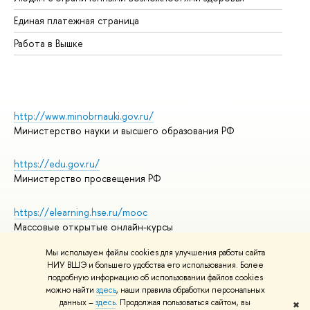
Единая платежная страница
Работа в Вышке
http://www.minobrnauki.gov.ru/
Министерство науки и высшего образования РФ
https://edu.gov.ru/
Министерство просвещения РФ
https://elearning.hse.ru/mooc
Массовые открытые онлайн-курсы
Мы используем файлы cookies для улучшения работы сайта
НИУ ВШЭ и большего удобства его использования. Более
подробную информацию об использовании файлов cookies
© НИУ ВШЭ 1993–2026
Адреса и контакты
можно найти
здесь
, наши правила обработки персональных
Условия использования материалов
данных –
здесь
. Продолжая пользоваться сайтом, вы
✖