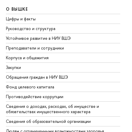
О ВЫШКЕ
О
Цифры и факты
Ли
Руководство и структура
До
Устойчивое развитие в НИУ ВШЭ
Ол
Преподаватели и сотрудники
Пр
Корпуса и общежития
Вы
Закупки
Пр
Обращения граждан в НИУ ВШЭ
Ас
Фонд целевого капитала
До
Противодействие коррупции
Це
Сведения о доходах, расходах, об имуществе и
Би
обязательствах имущественного характера
Об
Сведения об образовательной организации
Об
Людям с ограниченными возможностями здоровья