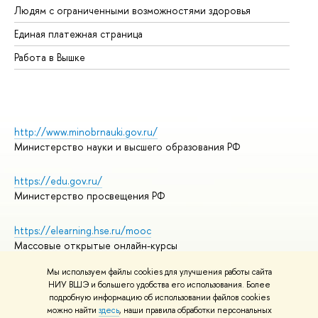
Людям с ограниченными возможностями здоровья
Единая платежная страница
Работа в Вышке
http://www.minobrnauki.gov.ru/
Министерство науки и высшего образования РФ
https://edu.gov.ru/
Министерство просвещения РФ
https://elearning.hse.ru/mooc
Массовые открытые онлайн-курсы
Мы используем файлы cookies для улучшения работы сайта
НИУ ВШЭ и большего удобства его использования. Более
подробную информацию об использовании файлов cookies
© НИУ ВШЭ 1993–2026
Адреса и контакты
можно найти
здесь
, наши правила обработки персональных