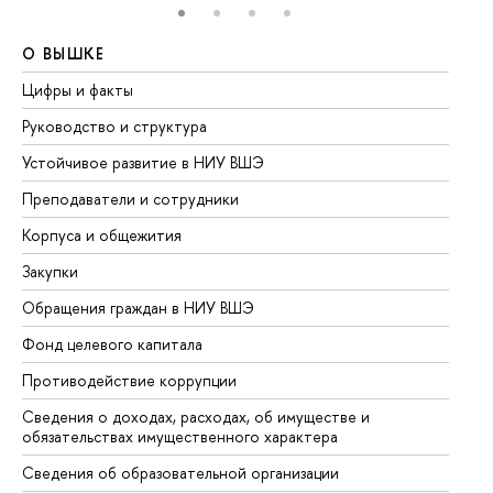
О ВЫШКЕ
О
Цифры и факты
Ли
Руководство и структура
До
Устойчивое развитие в НИУ ВШЭ
Ол
Преподаватели и сотрудники
Пр
Корпуса и общежития
Вы
Закупки
Пр
Обращения граждан в НИУ ВШЭ
Ас
Фонд целевого капитала
До
Противодействие коррупции
Це
Сведения о доходах, расходах, об имуществе и
Би
обязательствах имущественного характера
Об
Сведения об образовательной организации
Об