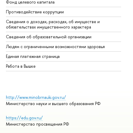
Фонд целевого капитала
До
Противодействие коррупции
Це
Сведения о доходах, расходах, об имуществе и
Би
обязательствах имущественного характера
Об
Сведения об образовательной организации
Об
Людям с ограниченными возможностями здоровья
Единая платежная страница
Работа в Вышке
http://www.minobrnauki.gov.ru/
Министерство науки и высшего образования РФ
https://edu.gov.ru/
Министерство просвещения РФ