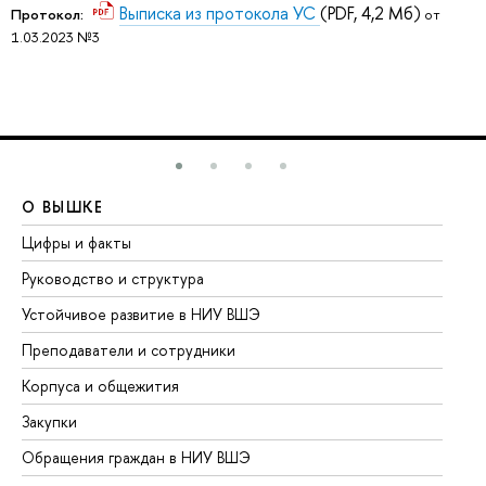
Выписка из протокола УС
(PDF, 4,2 Мб)
Протокол:
от
1.03.2023 №3
О ВЫШКЕ
О
Цифры и факты
Ли
Руководство и структура
До
Устойчивое развитие в НИУ ВШЭ
Ол
Преподаватели и сотрудники
Пр
Корпуса и общежития
Вы
Закупки
Пр
Обращения граждан в НИУ ВШЭ
Ас