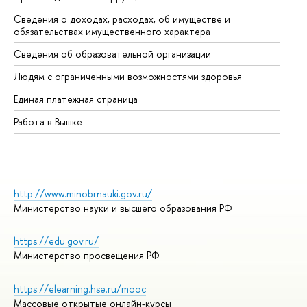
Сведения о доходах, расходах, об имуществе и
Би
обязательствах имущественного характера
Об
Сведения об образовательной организации
Об
Людям с ограниченными возможностями здоровья
Единая платежная страница
Работа в Вышке
http://www.minobrnauki.gov.ru/
Министерство науки и высшего образования РФ
https://edu.gov.ru/
Министерство просвещения РФ
https://elearning.hse.ru/mooc
Массовые открытые онлайн-курсы