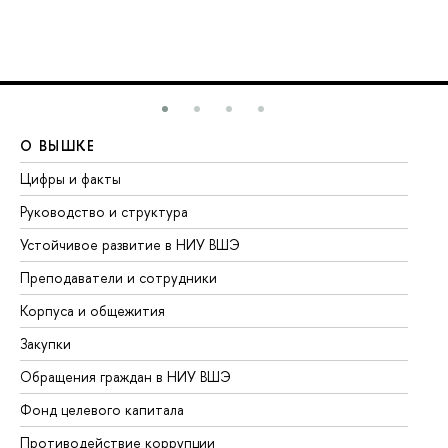
О ВЫШКЕ
О
Цифры и факты
Ли
Руководство и структура
До
Устойчивое развитие в НИУ ВШЭ
Ол
Преподаватели и сотрудники
Пр
Корпуса и общежития
Вы
Закупки
Пр
Обращения граждан в НИУ ВШЭ
Ас
Фонд целевого капитала
До
Противодействие коррупции
Це