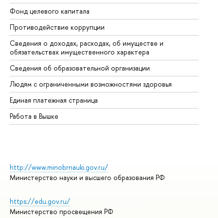
Фонд целевого капитала
До
Противодействие коррупции
Це
Сведения о доходах, расходах, об имуществе и
Би
обязательствах имущественного характера
Об
Сведения об образовательной организации
Об
Людям с ограниченными возможностями здоровья
Единая платежная страница
Работа в Вышке
http://www.minobrnauki.gov.ru/
Министерство науки и высшего образования РФ
https://edu.gov.ru/
Министерство просвещения РФ