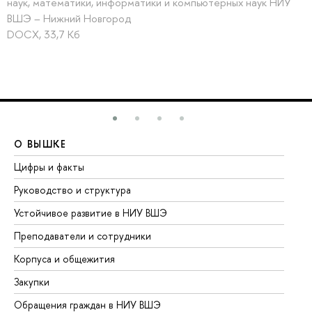
наук, математики, информатики и компьютерных наук НИУ
ВШЭ – Нижний Новгород
DOCX, 33,7 Кб
О ВЫШКЕ
О
Цифры и факты
Ли
Руководство и структура
До
Устойчивое развитие в НИУ ВШЭ
Ол
Преподаватели и сотрудники
Пр
Корпуса и общежития
Вы
Закупки
Пр
Обращения граждан в НИУ ВШЭ
Ас