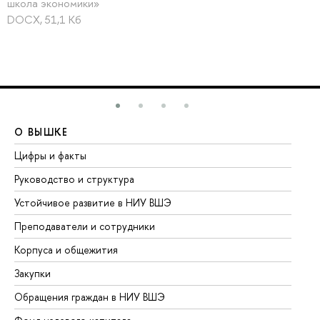
школа экономики»
DOCX, 51,1 Кб
О ВЫШКЕ
О
Цифры и факты
Ли
Руководство и структура
До
Устойчивое развитие в НИУ ВШЭ
Ол
Преподаватели и сотрудники
Пр
Корпуса и общежития
Вы
Закупки
Пр
Обращения граждан в НИУ ВШЭ
Ас