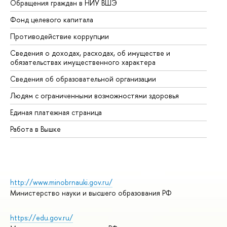
Обращения граждан в НИУ ВШЭ
Ас
Фонд целевого капитала
До
Противодействие коррупции
Це
Сведения о доходах, расходах, об имуществе и
Би
обязательствах имущественного характера
Об
Сведения об образовательной организации
Об
Людям с ограниченными возможностями здоровья
Единая платежная страница
Работа в Вышке
http://www.minobrnauki.gov.ru/
Министерство науки и высшего образования РФ
https://edu.gov.ru/