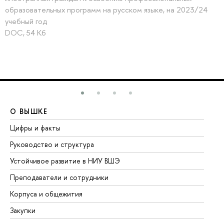
образовательных программ на русском языке, на 2023/24
учебный год
DOC, 54 Кб
О ВЫШКЕ
О
Цифры и факты
Ли
Руководство и структура
До
Устойчивое развитие в НИУ ВШЭ
Ол
Преподаватели и сотрудники
Пр
Корпуса и общежития
Вы
Закупки
Пр