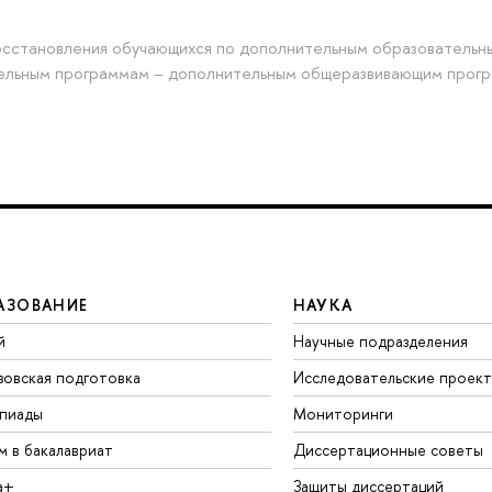
восстановления обучающихся по дополнительным образовательн
ельным программам – дополнительным общеразвивающим прог
АЗОВАНИЕ
НАУКА
й
Научные подразделения
зовская подготовка
Исследовательские проек
пиады
Мониторинги
м в бакалавриат
Диссертационные советы
а+
Защиты диссертаций