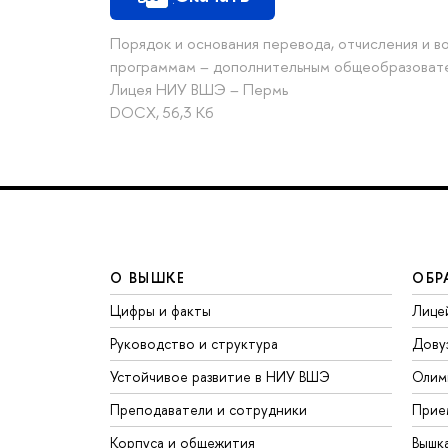
Порядок и основания перевода, отчисления и 
программам – дополнительным общеобразоват
Лицея НИУ ВШЭ – Пермь
DOCX, 56,3 Кб
О ВЫШКЕ
ОБР
Цифры и факты
Лице
Руководство и структура
Дову
Устойчивое развитие в НИУ ВШЭ
Олим
Преподаватели и сотрудники
Прие
Корпуса и общежития
Вышк