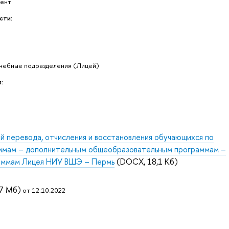
мент
сти:
учебные подразделения (Лицей)
:
ий перевода, отчисления и восстановления обучающихся по
ммам – дополнительным общеобразовательным программам –
аммам Лицея НИУ ВШЭ – Пермь
(DOCX, 18,1 Кб)
,7 Мб)
от 12.10.2022