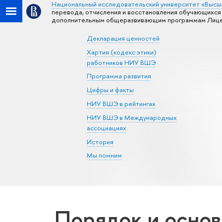
Национальный исследовательский университет «Высш
перевода, отчисления и восстановления обучающихс
дополнительным общеразвивающим программам Лиц
Декларация ценностей
Хартия (кодекс этики)
работников НИУ ВШЭ
Программа развития
Цифры и факты
НИУ ВШЭ в рейтингах
НИУ ВШЭ в Международных
ассоциациях
История
Мы помним
Порядок и основ