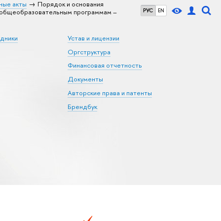
ные акты
Порядок и основания
РУС
EN
м общеобразовательным программам –
удники
Устав и лицензии
Оргструктура
Финансовая отчетность
Документы
Авторские права и патенты
Брендбук