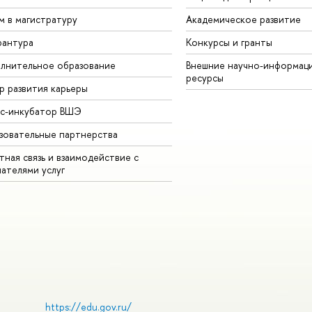
м в магистратуру
Академическое развитие
рантура
Конкурсы и гранты
лнительное образование
Внешние научно-информац
ресурсы
р развития карьеры
ес-инкубатор ВШЭ
зовательные партнерства
ная связь и взаимодействие с
чателями услуг
https://edu.gov.ru/