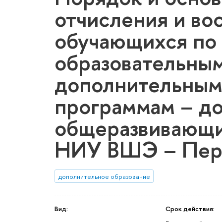
отчисления и во
обучающихся по
образовательны
дополнительным
программам – д
общеразвивающи
НИУ ВШЭ – Пер
дополнительное образование
Вид:
Срок действия: