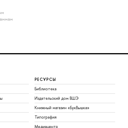
ым
раммам
РЕСУРСЫ
Библиотека
ты
Издательский дом ВШЭ
Книжный магазин «БукВышка»
Типография
Медиацентр