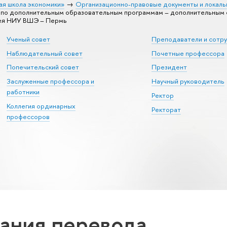
ая школа экономики»
Организационно-правовые документы и локаль
я по дополнительным образовательным программам – дополнительны
ея НИУ ВШЭ – Пермь
Ученый совет
Преподаватели и сотр
Наблюдательный совет
Почетные профессора
Попечительский совет
Президент
Заслуженные профессора и
Научный руководитель
работники
Ректор
Коллегия ординарных
Ректорат
профессоров
ания перевода,