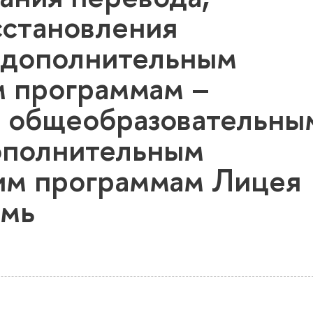
сстановления
 дополнительным
м программам –
 общеобразовательны
ополнительным
м программам Лицея
мь