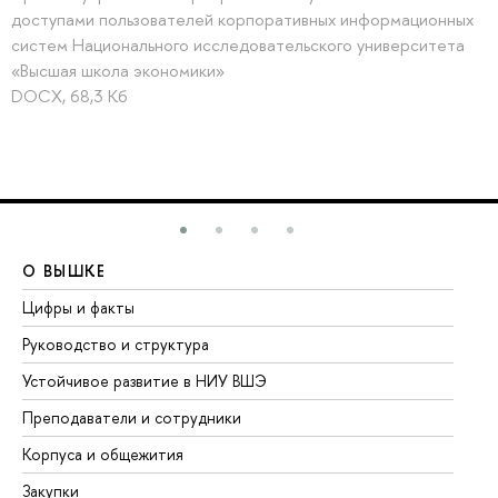
доступами пользователей корпоративных информационных
систем Национального исследовательского университета
«Высшая школа экономики»
DOCX, 68,3 Кб
О ВЫШКЕ
О
Цифры и факты
Ли
Руководство и структура
До
Устойчивое развитие в НИУ ВШЭ
Ол
Преподаватели и сотрудники
Пр
Корпуса и общежития
Вы
Закупки
Пр