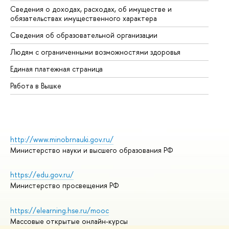
Сведения о доходах, расходах, об имуществе и
Би
обязательствах имущественного характера
Об
Сведения об образовательной организации
Об
Людям с ограниченными возможностями здоровья
Единая платежная страница
Работа в Вышке
http://www.minobrnauki.gov.ru/
Министерство науки и высшего образования РФ
https://edu.gov.ru/
Министерство просвещения РФ
https://elearning.hse.ru/mooc
Массовые открытые онлайн-курсы