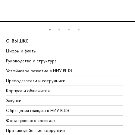
О ВЫШКЕ
О
Цифры и факты
Ли
Руководство и структура
До
Устойчивое развитие в НИУ ВШЭ
Ол
Преподаватели и сотрудники
Пр
Корпуса и общежития
Вы
Закупки
Пр
Обращения граждан в НИУ ВШЭ
Ас
Фонд целевого капитала
До
Противодействие коррупции
Це