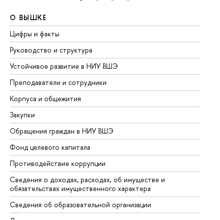
О ВЫШКЕ
О
Цифры и факты
Ли
Руководство и структура
До
Устойчивое развитие в НИУ ВШЭ
Ол
Преподаватели и сотрудники
Пр
Корпуса и общежития
Вы
Закупки
Пр
Обращения граждан в НИУ ВШЭ
Ас
Фонд целевого капитала
До
Противодействие коррупции
Це
Сведения о доходах, расходах, об имуществе и
Би
обязательствах имущественного характера
Об
Сведения об образовательной организации
Об