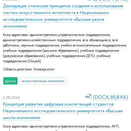
Декларация этических принципов создания и использования
систем искусственного интеллекта в Национальном
исследовательском университете «Высшая школа
экономики»
Кому адресован:
административно-управленческие подразделения
,
административно-хозяйственные подразделения
,
все обучающиеся
,
все
работники
,
научные подразделения
,
учебно-вспомогательные подразделения
,
учебные подразделения (высшее образование)
,
учебные подразделения
(довузовское образование)
,
учебные подразделения ДПО
,
учебные
подразделения (Лицей)
Область действия:
Университет
другое
искусственный интеллект
(DOCX, 85,8 Кб)
2.08.2024
Концепция развития цифровых компетенций студентов
Национального исследовательского университета «Высшая
школа экономики»
Кому адресован:
административно-управленческие подразделения
,
АУП
,