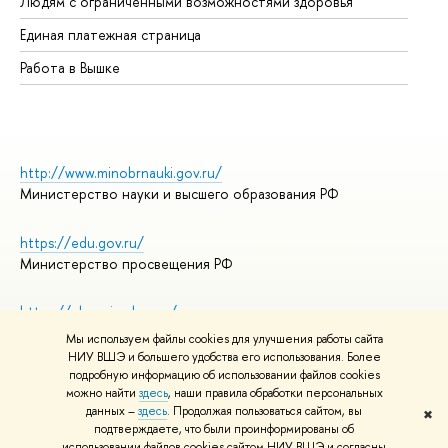
Людям с ограниченными возможностями здоровья
Единая платежная страница
Работа в Вышке
http://www.minobrnauki.gov.ru/
Министерство науки и высшего образования РФ
https://edu.gov.ru/
Министерство просвещения РФ
https://elearning.hse.ru/mooc
Массовые открытые онлайн-курсы
Мы используем файлы cookies для улучшения работы сайта
НИУ ВШЭ и большего удобства его использования. Более
подробную информацию об использовании файлов cookies
можно найти
здесь
, наши правила обработки персональных
© НИУ ВШЭ 1993–2026
Адреса и контакты
данных –
здесь
. Продолжая пользоваться сайтом, вы
✖
Условия использования материалов
подтверждаете, что были проинформированы об
Политика конфиденциальности
использовании файлов cookies сайтом НИУ ВШЭ и согласны