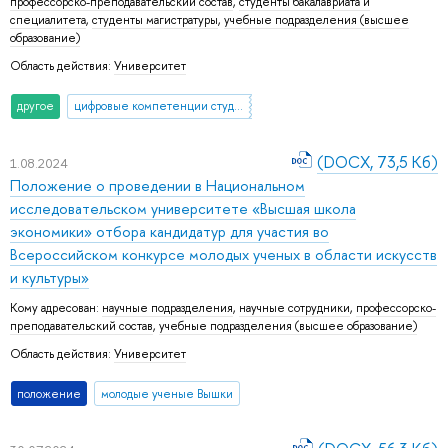
профессорско-преподавательский состав
,
студенты бакалавриата и
специалитета
,
студенты магистратуры
,
учебные подразделения (высшее
образование)
Область действия:
Университет
другое
цифровые компетенции студентов
(DOCX, 73,5 Кб)
1.08.2024
Положение о проведении в Национальном
исследовательском университете «Высшая школа
экономики» отбора кандидатур для участия во
Всероссийском конкурсе молодых ученых в области искусств
и культуры»
Кому адресован:
научные подразделения
,
научные сотрудники
,
профессорско-
преподавательский состав
,
учебные подразделения (высшее образование)
Область действия:
Университет
положение
молодые ученые Вышки