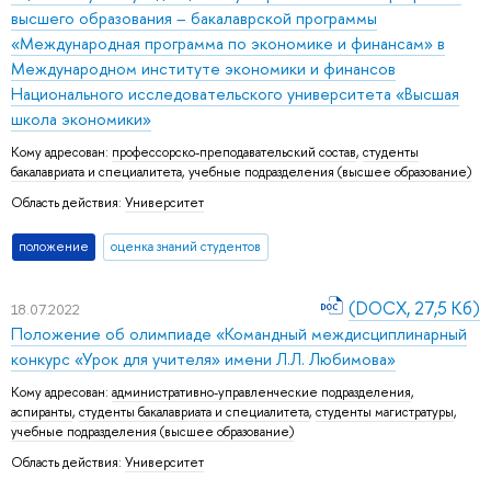
высшего образования – бакалаврской программы
«Международная программа по экономике и финансам» в
Международном институте экономики и финансов
Национального исследовательского университета «Высшая
школа экономики»
Кому адресован:
профессорско-преподавательский состав
,
студенты
бакалавриата и специалитета
,
учебные подразделения (высшее образование)
Область действия:
Университет
положение
оценка знаний студентов
(DOCX, 27,5 Кб)
18.07.2022
Положение об олимпиаде «Командный междисциплинарный
конкурс «Урок для учителя» имени Л.Л. Любимова»
Кому адресован:
административно-управленческие подразделения
,
аспиранты
,
студенты бакалавриата и специалитета
,
студенты магистратуры
,
учебные подразделения (высшее образование)
Область действия:
Университет