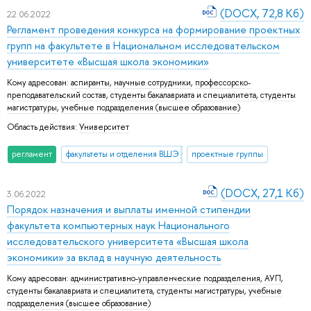
(DOCX, 72,8 Кб)
22.06.2022
Регламент проведения конкурса на формирование проектных
групп на факультете в Национальном исследовательском
университете «Высшая школа экономики»
Кому адресован:
аспиранты
,
научные сотрудники
,
профессорско-
преподавательский состав
,
студенты бакалавриата и специалитета
,
студенты
магистратуры
,
учебные подразделения (высшее образование)
Область действия:
Университет
регламент
факультеты и отделения ВШЭ
проектные группы
(DOCX, 27,1 Кб)
3.06.2022
Порядок назначения и выплаты именной стипендии
факультета компьютерных наук Национального
исследовательского университета «Высшая школа
экономики» за вклад в научную деятельность
Кому адресован:
административно-управленческие подразделения
,
АУП
,
студенты бакалавриата и специалитета
,
студенты магистратуры
,
учебные
подразделения (высшее образование)