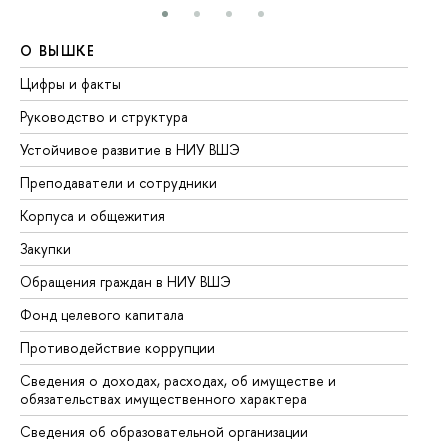
О ВЫШКЕ
О
Цифры и факты
Ли
Руководство и структура
До
Устойчивое развитие в НИУ ВШЭ
Ол
Преподаватели и сотрудники
Пр
Корпуса и общежития
Вы
Закупки
Пр
Обращения граждан в НИУ ВШЭ
Ас
Фонд целевого капитала
До
Противодействие коррупции
Це
Сведения о доходах, расходах, об имуществе и
Би
обязательствах имущественного характера
Об
Сведения об образовательной организации
Об