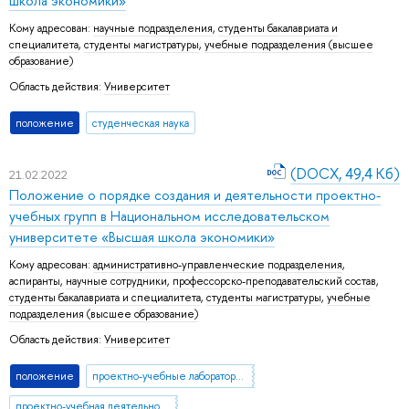
школа экономики»
Кому адресован:
научные подразделения
,
студенты бакалавриата и
специалитета
,
студенты магистратуры
,
учебные подразделения (высшее
образование)
Область действия:
Университет
положение
студенческая наука
(DOCX, 49,4 Кб)
21.02.2022
Положение о порядке создания и деятельности проектно-
учебных групп в Национальном исследовательском
университете «Высшая школа экономики»
Кому адресован:
административно-управленческие подразделения
,
аспиранты
,
научные сотрудники
,
профессорско-преподавательский состав
,
студенты бакалавриата и специалитета
,
студенты магистратуры
,
учебные
подразделения (высшее образование)
Область действия:
Университет
положение
проектно-учебные лаборатории и группы НИУ ВШЭ
проектно-учебная деятельность