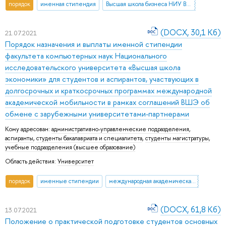
порядок
именная стипендия
Высшая школа бизнеса НИУ ВШЭ
(DOCX, 30,1 Кб)
21.07.2021
Порядок назначения и выплаты именной стипендии
факультета компьютерных наук Национального
исследовательского университета «Высшая школа
экономики» для студентов и аспирантов, участвующих в
долгосрочных и краткосрочных программах международной
академической мобильности в рамках соглашений ВШЭ об
обмене с зарубежными университетами-партнерами
Кому адресован:
административно-управленческие подразделения
,
аспиранты
,
студенты бакалавриата и специалитета
,
студенты магистратуры
,
учебные подразделения (высшее образование)
Область действия:
Университет
порядок
именные стипендии
международная академическая мобильность
(DOCX, 61,8 Кб)
13.07.2021
Положение о практической подготовке студентов основных