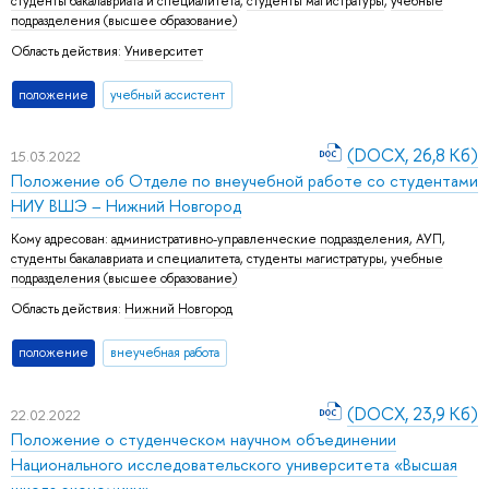
студенты бакалавриата и специалитета
,
студенты магистратуры
,
учебные
подразделения (высшее образование)
Область действия:
Университет
положение
учебный ассистент
(DOCX, 26,8 Кб)
15.03.2022
Положение об Отделе по внеучебной работе со студентами
НИУ ВШЭ – Нижний Новгород
Кому адресован:
административно-управленческие подразделения
,
АУП
,
студенты бакалавриата и специалитета
,
студенты магистратуры
,
учебные
подразделения (высшее образование)
Область действия:
Нижний Новгород
положение
внеучебная работа
(DOCX, 23,9 Кб)
22.02.2022
Положение о студенческом научном объединении
Национального исследовательского университета «Высшая