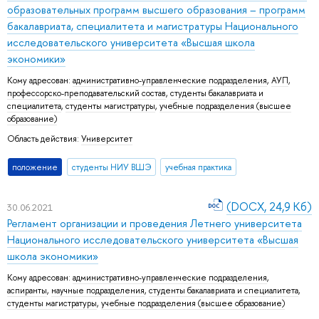
образовательных программ высшего образования – программ
бакалавриата, специалитета и магистратуры Национального
исследовательского университета «Высшая школа
экономики»
Кому адресован:
административно-управленческие подразделения
,
АУП
,
профессорско-преподавательский состав
,
студенты бакалавриата и
специалитета
,
студенты магистратуры
,
учебные подразделения (высшее
образование)
Область действия:
Университет
положение
студенты НИУ ВШЭ
учебная практика
(DOCX, 24,9 Кб)
30.06.2021
Регламент организации и проведения Летнего университета
Национального исследовательского университета «Высшая
школа экономики»
Кому адресован:
административно-управленческие подразделения
,
аспиранты
,
научные подразделения
,
студенты бакалавриата и специалитета
,
студенты магистратуры
,
учебные подразделения (высшее образование)