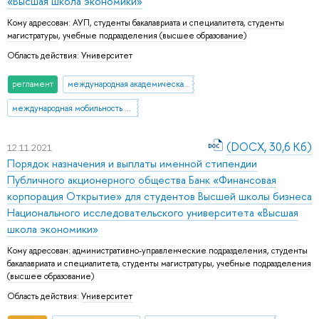
«Высшая школа экономики»
Кому адресован:
АУП
,
студенты бакалавриата и специалитета
,
студенты
магистратуры
,
учебные подразделения (высшее образование)
Область действия:
Университет
регламент
международная академическая мобильность
международная мобильность студентов
(DOCX, 30,6 Кб)
12.11.2021
Порядок назначения и выплаты именной стипендии
Публичного акционерного общества Банк «Финансовая
корпорация Открытие» для студентов Высшей школы бизнеса
Национального исследовательского университета «Высшая
школа экономики»
Кому адресован:
административно-управленческие подразделения
,
студенты
бакалавриата и специалитета
,
студенты магистратуры
,
учебные подразделения
(высшее образование)
Область действия:
Университет