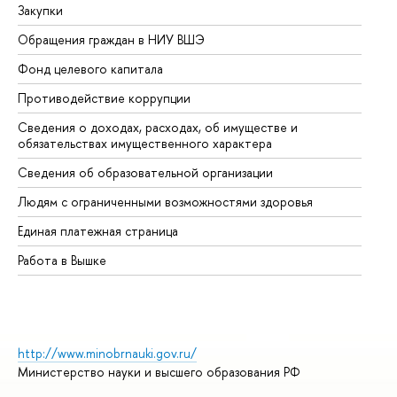
Закупки
Пр
Обращения граждан в НИУ ВШЭ
Ас
Фонд целевого капитала
До
Противодействие коррупции
Це
Сведения о доходах, расходах, об имуществе и
Би
обязательствах имущественного характера
Об
Сведения об образовательной организации
Об
Людям с ограниченными возможностями здоровья
Единая платежная страница
Работа в Вышке
http://www.minobrnauki.gov.ru/
Министерство науки и высшего образования РФ