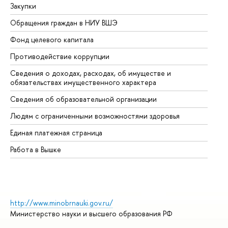
Закупки
Пр
Обращения граждан в НИУ ВШЭ
Ас
Фонд целевого капитала
До
Противодействие коррупции
Це
Сведения о доходах, расходах, об имуществе и
Би
обязательствах имущественного характера
Об
Сведения об образовательной организации
Об
Людям с ограниченными возможностями здоровья
Единая платежная страница
Работа в Вышке
http://www.minobrnauki.gov.ru/
Министерство науки и высшего образования РФ