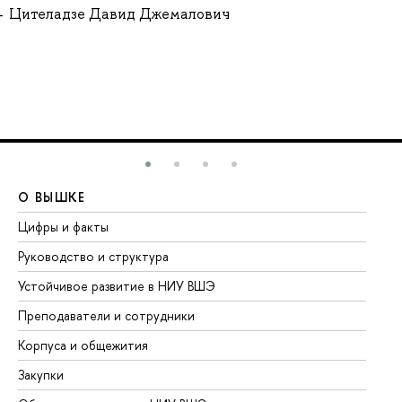
Цителадзе Давид Джемалович
О ВЫШКЕ
О
Цифры и факты
Ли
Руководство и структура
До
Устойчивое развитие в НИУ ВШЭ
Ол
Преподаватели и сотрудники
Пр
Корпуса и общежития
Вы
Закупки
Пр