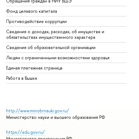
Обращения граждан в НИУ ВШЭ
Ас
Фонд целевого капитала
До
Противодействие коррупции
Це
Сведения о доходах, расходах, об имуществе и
Би
обязательствах имущественного характера
Об
Сведения об образовательной организации
Об
Людям с ограниченными возможностями здоровья
Единая платежная страница
Работа в Вышке
http://www.minobrnauki.gov.ru/
Министерство науки и высшего образования РФ
https://edu.gov.ru/
Министерство просвещения РФ