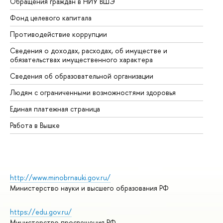
Обращения граждан в НИУ ВШЭ
Ас
Фонд целевого капитала
До
Противодействие коррупции
Це
Сведения о доходах, расходах, об имуществе и
Би
обязательствах имущественного характера
Об
Сведения об образовательной организации
Об
Людям с ограниченными возможностями здоровья
Единая платежная страница
Работа в Вышке
http://www.minobrnauki.gov.ru/
Министерство науки и высшего образования РФ
https://edu.gov.ru/
Министерство просвещения РФ