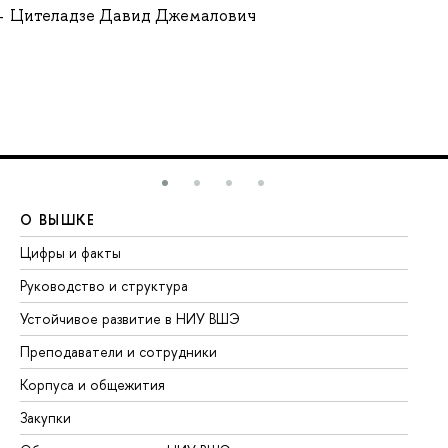
Цителадзе Давид Джемалович
О ВЫШКЕ
О
Цифры и факты
Ли
Руководство и структура
До
Устойчивое развитие в НИУ ВШЭ
Ол
Преподаватели и сотрудники
Пр
Корпуса и общежития
Вы
Закупки
Пр