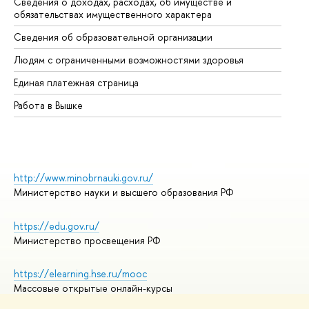
Сведения о доходах, расходах, об имуществе и
Би
обязательствах имущественного характера
Об
Сведения об образовательной организации
Об
Людям с ограниченными возможностями здоровья
Единая платежная страница
Работа в Вышке
http://www.minobrnauki.gov.ru/
Министерство науки и высшего образования РФ
https://edu.gov.ru/
Министерство просвещения РФ
https://elearning.hse.ru/mooc
Массовые открытые онлайн-курсы