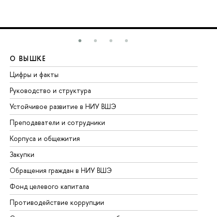
О ВЫШКЕ
О
Цифры и факты
Ли
Руководство и структура
До
Устойчивое развитие в НИУ ВШЭ
Ол
Преподаватели и сотрудники
Пр
Корпуса и общежития
Вы
Закупки
Пр
Обращения граждан в НИУ ВШЭ
Ас
Фонд целевого капитала
До
Противодействие коррупции
Це