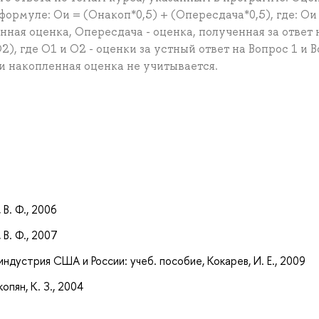
формуле: Ои = (Онакоп*0,5) + (Опересдача*0,5), где: Ои 
енная оценка, Опересдача - оценка, полученная за ответ 
2), где О1 и О2 - оценки за устный ответ на Вопрос 1 и 
и накопленная оценка не учитывается.
а
 В. Ф., 2006
 В. Ф., 2007
индустрия США и России: учеб. пособие, Кокарев, И. Е., 2009
опян, К. З., 2004