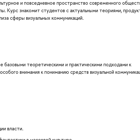
ьтурное и повседневное пространство современного обществ
алы. Курс знакомит студентов с актуальными теориями, продук
лиза сферы визуальных коммуникаций.
ие базовыми теоретическими и практическими подходами к
особого внимания к пониманию средств визуальной коммуника
ии власти.
фантастики в массовой культуре.