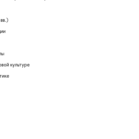
вв.)
ции
лы
овой культуре
тике