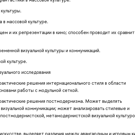
 культуры.
 в массовой культуре.
ем и их репрезентации в кино; способен проводит их сравни
еменной визуальной культуры и коммуникаций.
ой культуре.
зуального исследования
рактические решения интернационального стиля в области
сновами работы с модульной сеткой.
практические решения постмодернизма. Может выделять
визуальной коммуникации; может анализировать стилевые и
 постмодернистской, метамодернистской визуальной культуро
искусстве, выделяет различия между авангардным и игровым к