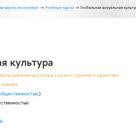
ая школа экономики»
Учебные курсы
Глобальная визуальная культу
ая культура
я расширения кругозора и разностороннего развития»
 знаний»
с общественностью
)
щественностью
й