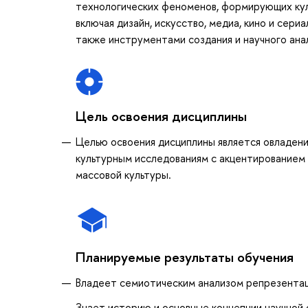
технологических феноменов, формирующих кул
включая дизайн, искусство, медиа, кино и сери
также инструментами создания и научного ана
Цель освоения дисциплины
Целью освоения дисциплины является овладен
культурным исследованиям с акцентированием 
массовой культуры.
Планируемые результаты обучения
Владеет семиотическим анализом репрезентац
Знает историю и основные концепции научной 