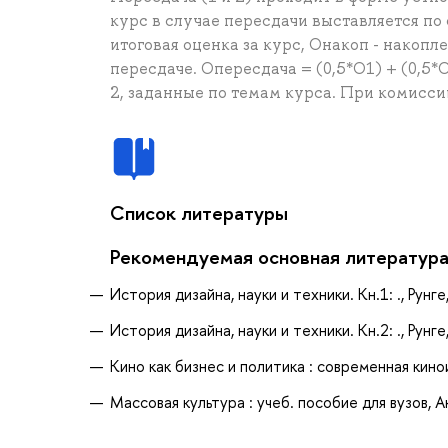
курс в случае пересдачи выставляется по 
итоговая оценка за курс, Онакоп - накопл
пересдаче. Опересдача = (0,5*О1) + (0,5*О
2, заданные по темам курса. При комисси
Список литературы
Рекомендуемая основная литератур
История дизайна, науки и техники. Кн.1: ., Рунге,
История дизайна, науки и техники. Кн.2: ., Рунге,
Кино как бизнес и политика : современная кино
Массовая культура : учеб. пособие для вузов, Ак