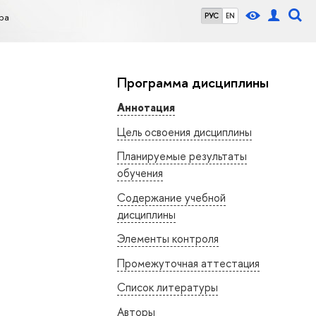
ра
РУС
EN
Программа дисциплины
Аннотация
Цель освоения дисциплины
Планируемые результаты
обучения
Содержание учебной
дисциплины
Элементы контроля
Промежуточная аттестация
Список литературы
Авторы