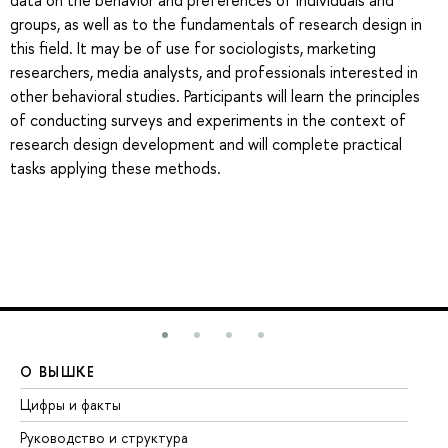
data on the behavior and preferences of individuals and
groups, as well as to the fundamentals of research design in
this field. It may be of use for sociologists, marketing
researchers, media analysts, and professionals interested in
other behavioral studies. Participants will learn the principles
of conducting surveys and experiments in the context of
research design development and will complete practical
tasks applying these methods.
О ВЫШКЕ
О
Цифры и факты
Ли
Руководство и структура
До