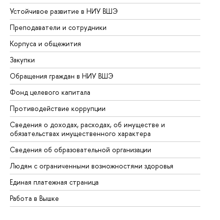
Устойчивое развитие в НИУ ВШЭ
Ол
Преподаватели и сотрудники
Пр
Корпуса и общежития
Вы
Закупки
Пр
Обращения граждан в НИУ ВШЭ
Ас
Фонд целевого капитала
До
Противодействие коррупции
Це
Сведения о доходах, расходах, об имуществе и
Би
обязательствах имущественного характера
Об
Сведения об образовательной организации
Об
Людям с ограниченными возможностями здоровья
Единая платежная страница
Работа в Вышке