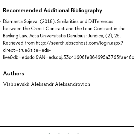
Recommended Additional Bibliography
Diamanta Sojeva. (2018). Similarities and Differences
between the Credit Contract and the Loan Contract in the
Banking Law. Acta Universitatis Danubius: Juridica, (2), 25.
Retrieved from http://search.ebscohost.com/login.aspx?
direct=true&site=eds-
live&db=edsdoj&AN=edsdoj.53c41606fe864695a3763fae46
Authors
Vishnevskii Aleksandr Aleksandrovich