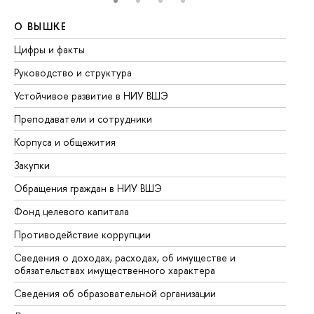
О ВЫШКЕ
О
Цифры и факты
Ли
Руководство и структура
До
Устойчивое развитие в НИУ ВШЭ
Ол
Преподаватели и сотрудники
Пр
Корпуса и общежития
Вы
Закупки
Пр
Обращения граждан в НИУ ВШЭ
Ас
Фонд целевого капитала
До
Противодействие коррупции
Це
Сведения о доходах, расходах, об имуществе и
Би
обязательствах имущественного характера
Об
Сведения об образовательной организации
Об