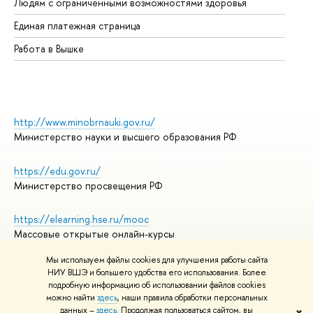
Людям с ограниченными возможностями здоровья
Единая платежная страница
Работа в Вышке
http://www.minobrnauki.gov.ru/
Министерство науки и высшего образования РФ
https://edu.gov.ru/
Министерство просвещения РФ
https://elearning.hse.ru/mooc
Массовые открытые онлайн-курсы
Мы используем файлы cookies для улучшения работы сайта
НИУ ВШЭ и большего удобства его использования. Более
подробную информацию об использовании файлов cookies
© НИУ ВШЭ 1993–2026
Адреса и контакты
можно найти
здесь
, наши правила обработки персональных
Условия использования материалов
данных –
здесь
. Продолжая пользоваться сайтом, вы