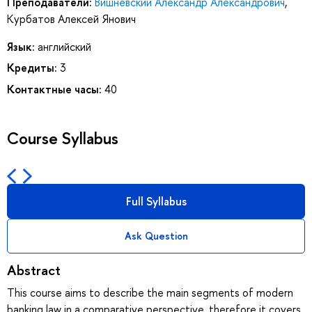
Преподаватели:
Вишневский Александр Александрович
,
Курбатов Алексей Янович
Язык:
английский
Кредиты:
3
Контактные часы:
40
Course Syllabus
Full Syllabus
Ask Question
Abstract
This course aims to describe the main segments of modern
banking law in a comparative perspective, therefore it covers