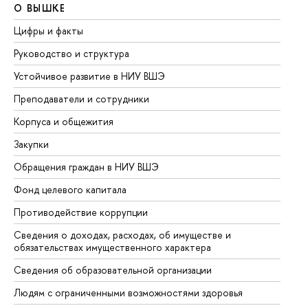
О ВЫШКЕ
О
Цифры и факты
Ли
Руководство и структура
До
Устойчивое развитие в НИУ ВШЭ
Ол
Преподаватели и сотрудники
Пр
Корпуса и общежития
Вы
Закупки
Пр
Обращения граждан в НИУ ВШЭ
Ас
Фонд целевого капитала
До
Противодействие коррупции
Це
Сведения о доходах, расходах, об имуществе и
Би
обязательствах имущественного характера
Об
Сведения об образовательной организации
Об
Людям с ограниченными возможностями здоровья