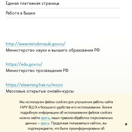
Единая платежная страница
Работа в Вышке
http://www.minobrnauki.gov.ru/
Министерство науки и высшего образования РФ
https://edu.gov.ru/
Министерство просвещения РФ
https://elearning.hse.ru/mooc
Массовые открытые онлайн-курсы
Мы используем файлы cookies для улучшения работы сайта
НИУ ВШЭ и большего удобства его использования. Более
подробную информацию об использовании файлов cookies
© НИУ ВШЭ 1993–2026
Адреса и контакты
можно найти
здесь
, наши правила обработки персональных
Условия использования материалов
данных –
здесь
. Продолжая пользоваться сайтом, вы
✖
подтверждаете, что были проинформированы об
Политика конфиденциальности