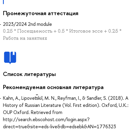
Промежуточная аттестация
2023/2024 2nd module
0.25 * Посещаемость + 0.5 * Итоговое эссе + 0.25 *
Работа на занятиях
Список литературы
Рекомендуемая основная литература
Kahn, A., Lipovet︠s︡kiĭ, M. N., Reyfman, I., & Sandler, S. (2018). A
History of Russian Literature (Vol. First edition). Oxford, U.K.:
OUP Oxford. Retrieved from
http://search.ebscohost.com/login.aspx?
direct=true&site=eds-live&db=edsebk&AN=1776323