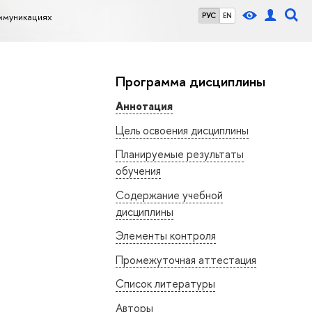
оммуникациях
РУС
EN
Программа дисциплины
Аннотация
Цель освоения дисциплины
Планируемые результаты
обучения
Содержание учебной
дисциплины
Элементы контроля
Промежуточная аттестация
Список литературы
Авторы