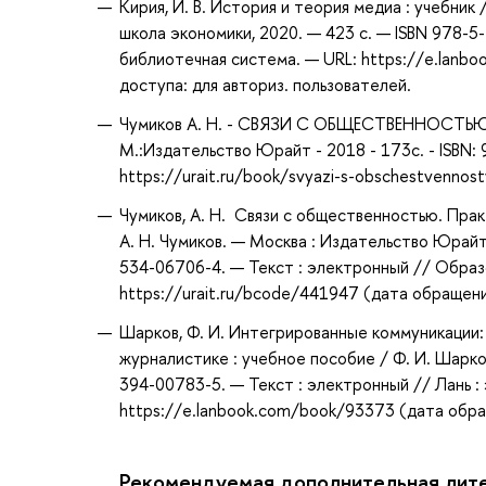
Кирия, И. В. История и теория медиа : учебник /
школа экономики, 2020. — 423 с. — ISBN 978-5
библиотечная система. — URL: https://e.lanb
доступа: для авториз. пользователей.
Чумиков А. Н. - СВЯЗИ С ОБЩЕСТВЕННОСТЬЮ. 
М.:Издательство Юрайт - 2018 - 173с. - ISBN
https://urait.ru/book/svyazi-s-obschestvennos
Чумиков, А. Н. Связи с общественностью. Прак
А. Н. Чумиков. — Москва : Издательство Юрайт,
534-06706-4. — Текст : электронный // Образ
https://urait.ru/bcode/441947 (дата обращени
Шарков, Ф. И. Интегрированные коммуникации:
журналистике : учебное пособие / Ф. И. Шарков
394-00783-5. — Текст : электронный // Лань 
https://e.lanbook.com/book/93373 (дата обращ
Рекомендуемая дополнительная лит