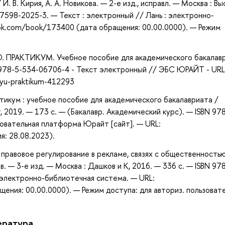
 И. В. Кирия, А. А. Новикова. — 2-е изд., исправл. — Москва : В
-7598-2025-3. — Текст : электронный // Лань : электронно-
ook.com/book/173400 (дата обращения: 00.00.0000). — Режим
ПРАКТИКУМ. Учебное пособие для академического бакалавр
: 978-5-534-06706-4 - Текст электронный // ЭБС ЮРАЙТ - URL
tyu-praktikum-412293
тикум : учебное пособие для академического бакалавриата /
 2019. — 173 с. — (Бакалавр. Академический курс). — ISBN 97
овательная платформа Юрайт [сайт]. — URL:
я: 28.08.2023).
 правовое регулирование в рекламе, связях с общественностью
. — 3-е изд. — Москва : Дашков и К, 2016. — 336 с. — ISBN 97
: электронно-библиотечная система. — URL:
ения: 00.00.0000). — Режим доступа: для авториз. пользоват
ература