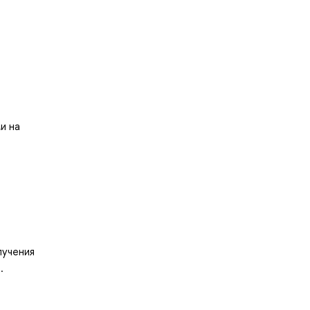
и на
лучения
.