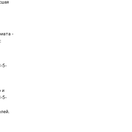
ысшая
иата -
:
8-5-
 и
8-5-
елей.