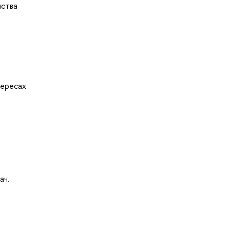
нства
тересах
ач.