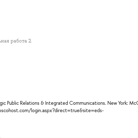
ьная работа 2
а
ic Public Relations & Integrated Communications. New York: Mc
.ebscohost.com/login.aspx?direct=true&site=eds-