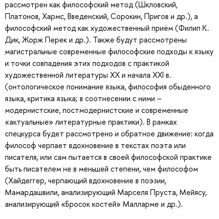
рассмотрен как философский метод (Шкловский,
Платонов, Хармс, Введенский, Сорокин, Пригов и др.), а
философский метод как художественный приём (Филип К.
Дик, Жорж Перек и др.). Также будут рассмотрены
магистральные современные философские подходы к языку
и точки совпадения этих подходов с практикой
художественной литературы XX и начала XXI в.
(онтологическое понимание языка, философия обыденного
языка, критика языка; в соотнесении с ними –
модернистские, постмодернистские и современные
«актуальные» литературные практики). В рамках
спецкурса будет рассмотрено и обратное движение: когда
философ черпает вдохновение в текстах поэта или
писателя, или сам пытается в своей философской практике
быть писателем не в меньшей степени, чем философом
(Хайдеггер, черпающий вдохновение в поэзии,
Мамардашвили, анализирующий Марселя Пруста, Мейясу,
анализирующий «Бросок костей» Малларме и др.).