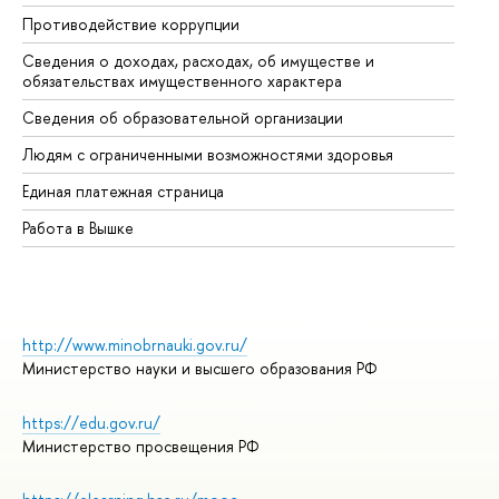
Противодействие коррупции
Це
Сведения о доходах, расходах, об имуществе и
Би
обязательствах имущественного характера
Об
Сведения об образовательной организации
Об
Людям с ограниченными возможностями здоровья
Единая платежная страница
Работа в Вышке
http://www.minobrnauki.gov.ru/
Министерство науки и высшего образования РФ
https://edu.gov.ru/
Министерство просвещения РФ