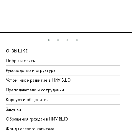
О ВЫШКЕ
О
Цифры и факты
Ли
Руководство и структура
До
Устойчивое развитие в НИУ ВШЭ
Ол
Преподаватели и сотрудники
Пр
Корпуса и общежития
Вы
Закупки
Пр
Обращения граждан в НИУ ВШЭ
Ас
Фонд целевого капитала
До